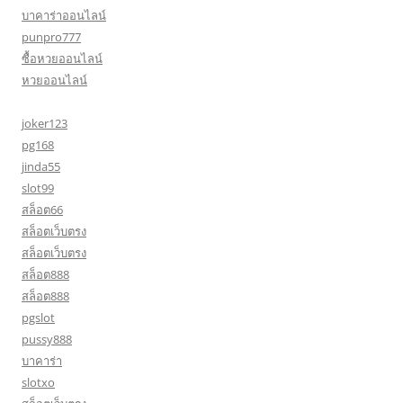
บาคาร่าออนไลน์
punpro777
ซื้อหวยออนไลน์
หวยออนไลน์
joker123
pg168
jinda55
slot99
สล็อต66
สล็อตเว็บตรง
สล็อตเว็บตรง
สล็อต888
สล็อต888
pgslot
pussy888
บาคาร่า
slotxo