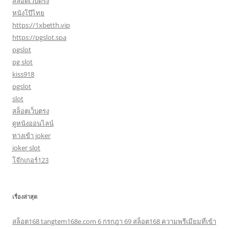
สล็อตเว็บตรง
หนังโป๊ไทย
https://1xbetth.vip
https://pgslot.spa
pgslot
pg slot
kiss918
pgslot
slot
สล็อตเว็บตรง
ดูหนังออนไลน์
ทางเข้า joker
joker slot
โจ๊กเกอร์123
เรื่องล่าสุด
สล็อต168 tangtem168e.com 6 กรกฎา 69 สล็อต168 ความพรีเมียมที่เข้า