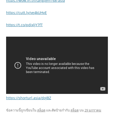
https://wow.in.th/tangtem168-asia
https://cutt.ly/ve4kUHvE
https://t.co/pdixljY7fT
https://shorturl.asia/doJBZ
ข้อความนี้ถูกเขียนใน
สล็อต
และติดป้ายกำกับ
สล็อต
บน
29 มกราคม