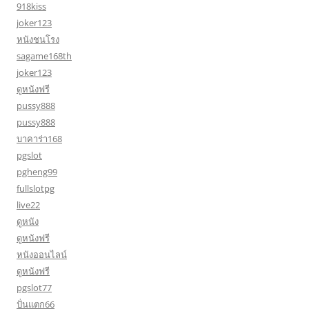
918kiss
joker123
หนังชนโรง
sagame168th
joker123
ดูหนังฟรี
pussy888
pussy888
บาคาร่า168
pgslot
pgheng99
fullslotpg
live22
ดูหนัง
ดูหนังฟรี
หนังออนไลน์
ดูหนังฟรี
pgslot77
ปั่นแตก66