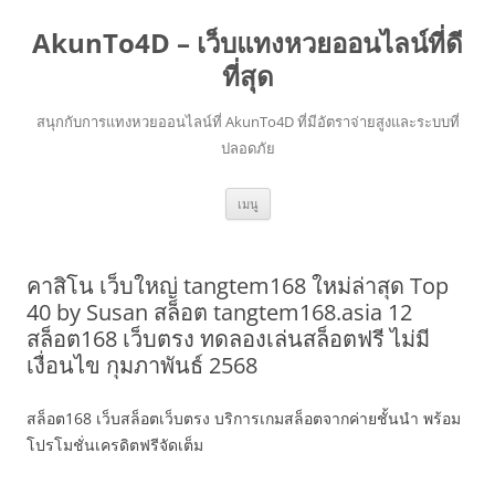
AkunTo4D – เว็บแทงหวยออนไลน์ที่ดี
ที่สุด
สนุกกับการแทงหวยออนไลน์ที่ AkunTo4D ที่มีอัตราจ่ายสูงและระบบที่
ปลอดภัย
ข้าม
เมนู
ไป
ยัง
เนื้อหา
คาสิโน เว็บใหญ่ tangtem168 ใหม่ล่าสุด Top
40 by Susan สล็อต tangtem168.asia 12
สล็อต168 เว็บตรง ทดลองเล่นสล็อตฟรี ไม่มี
เงื่อนไข กุมภาพันธ์ 2568
สล็อต168 เว็บสล็อตเว็บตรง บริการเกมสล็อตจากค่ายชั้นนำ พร้อม
โปรโมชั่นเครดิตฟรีจัดเต็ม