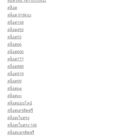
สมัครสมาชิก lotto432
สล็อต
สล็อต 918kiss
สล็อต168
สล็อต456
สล็อต55
สล็อต66
สล็อต666
สล็อต777
สล็อต888
สล็อต918
สล็อต99
สล็อตpg
สล็อตxo
สล็อตออนไลน์
สล็อตเครดิตฟรี
สล็อตเว็บตรง
สล็อตเว็บตรง 168
สล็อตเเครดิตฟรี