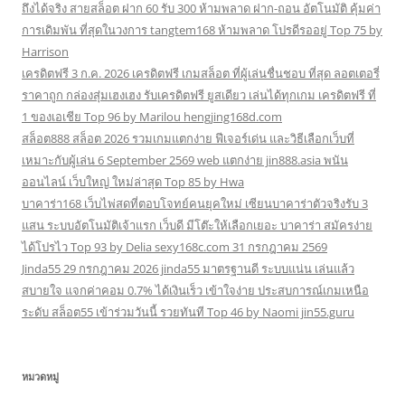
ถึงได้จริง สายสล็อต ฝาก 60 รับ 300 ห้ามพลาด ฝาก-ถอน อัตโนมัติ คุ้มค่า
การเดิมพัน ที่สุดในวงการ tangtem168 ห้ามพลาด โปรดีรออยู่ Top 75 by
Harrison
เครดิตฟรี 3 ก.ค. 2026 เครดิตฟรี เกมสล็อต ที่ผู้เล่นชื่นชอบ ที่สุด ลอตเตอรี่
ราคาถูก กล่องสุ่มเฮงเฮง รับเครดิตฟรี ยูสเดียว เล่นได้ทุกเกม เครดิตฟรี ที่
1 ของเอเชีย Top 96 by Marilou hengjing168d.com
สล็อต888 สล็อต 2026 รวมเกมแตกง่าย ฟีเจอร์เด่น และวิธีเลือกเว็บที่
เหมาะกับผู้เล่น 6 September 2569 web แตกง่าย jin888.asia พนัน
ออนไลน์ เว็บใหญ่ ใหม่ล่าสุด Top 85 by Hwa
บาคาร่า168 เว็บไพ่สดที่ตอบโจทย์คนยุคใหม่ เซียนบาคาร่าตัวจริงรับ 3
แสน ระบบอัตโนมัติเจ้าแรก เว็บดี มีโต๊ะให้เลือกเยอะ บาคาร่า สมัครง่าย
ได้โปรไว Top 93 by Delia sexy168c.com 31 กรกฎาคม 2569
Jinda55 29 กรกฎาคม 2026 jinda55 มาตรฐานดี ระบบแน่น เล่นแล้ว
สบายใจ แจกค่าคอม 0.7% ได้เงินเร็ว เข้าใจง่าย ประสบการณ์เกมเหนือ
ระดับ สล็อต55 เข้าร่วมวันนี้ รวยทันที Top 46 by Naomi jin55.guru
หมวดหมู่