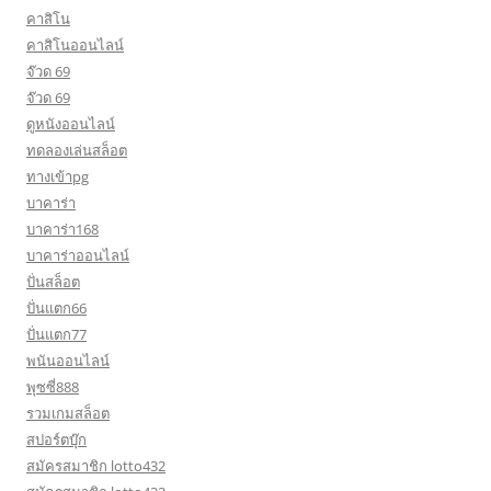
คาสิโน
คาสิโนออนไลน์
จ๊วด 69
จ๊วด 69
ดูหนังออนไลน์
ทดลองเล่นสล็อต
ทางเข้าpg
บาคาร่า
บาคาร่า168
บาคาร่าออนไลน์
ปั่นสล็อต
ปั่นแตก66
ปั่นแตก77
พนันออนไลน์
พุซซี่888
รวมเกมสล็อต
สปอร์ตบุ๊ก
สมัครสมาชิก lotto432