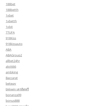
188bet
188betth
1xbet
1xbetth
1xbit
77UFA
918Kiss
918kissauto
ABA
ABAGroup2
allbet24hr
alot666
ambking
Baccarat
betway
bkkwin เครดิตฟรี
bonanza99
bonus888