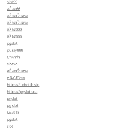
slot99
สล็อต66
สล็อตเว็บตรง
สล็อตเว็บตรง
สล็อต888
สล็อต888
pgslot
pussy888
บาคาร่า
slotxo
สล็อตเว็บตรง
หนังโป๊ไทย
https://1xbetth.vip
https://pgslot.spa
pgslot
pg slot
kiss918
pgslot
slot