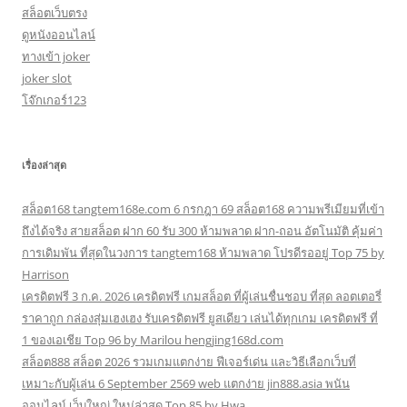
สล็อตเว็บตรง
ดูหนังออนไลน์
ทางเข้า joker
joker slot
โจ๊กเกอร์123
เรื่องล่าสุด
สล็อต168 tangtem168e.com 6 กรกฎา 69 สล็อต168 ความพรีเมียมที่เข้า
ถึงได้จริง สายสล็อต ฝาก 60 รับ 300 ห้ามพลาด ฝาก-ถอน อัตโนมัติ คุ้มค่า
การเดิมพัน ที่สุดในวงการ tangtem168 ห้ามพลาด โปรดีรออยู่ Top 75 by
Harrison
เครดิตฟรี 3 ก.ค. 2026 เครดิตฟรี เกมสล็อต ที่ผู้เล่นชื่นชอบ ที่สุด ลอตเตอรี่
ราคาถูก กล่องสุ่มเฮงเฮง รับเครดิตฟรี ยูสเดียว เล่นได้ทุกเกม เครดิตฟรี ที่
1 ของเอเชีย Top 96 by Marilou hengjing168d.com
สล็อต888 สล็อต 2026 รวมเกมแตกง่าย ฟีเจอร์เด่น และวิธีเลือกเว็บที่
เหมาะกับผู้เล่น 6 September 2569 web แตกง่าย jin888.asia พนัน
ออนไลน์ เว็บใหญ่ ใหม่ล่าสุด Top 85 by Hwa