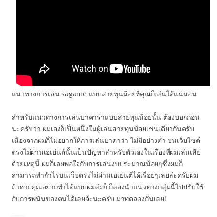
แนวทางการเล่น sagame แบบสายทุนน้อยที่คุณก็เล่นได้แน่นอน
สำหรับแนวทางการเล่นบาคาร่าแบบสายทุนน้อยนั้น ต้องบอกก่อน
นะครับว่า ผมเองก็เป็นหนึ่งในผู้เล่นสายทุนน้อยเช่นเดียวกันครับ
เนื่องจากผมก็ไม่อยากให้การเล่นบาคาร่า ไม่มีอย่างต่ำ บนเว็บไซต์
ตรงไม่ผ่านเอเย่นต์นั้นเป็นปัญหาสำหรับตัวเองในเรื่องที่ผมเล่นเสีย
ด้วยเหตุนี้ ผมก็เลยพอใจกับการเล่นงบประมาณน้อยๆซึ่งผมก็
สามารถทำกำไรบนเว็บตรงไม่ผ่านเอเย่นต์ได้เรื่อยๆเลยล่ะครับผม
ถ้าหากคุณอยากทำได้แบบผมล่ะก็ ก็ลองนำแนวทางกลุ่มนี้ไปปรับใช้
กับการพนันของตนได้เลยจ้ะนะครับ มาทดลองกันเลย!