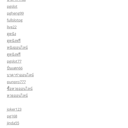
pgslot
pgheng99
fullslotpg
live22
ดูหนัง
ดูหนังฟรี
หนังออนไลน์
ดูหนังฟรี
pgslot77
ปั่นแตก66
บาคาร่าออนไลน์
punpro777
ซื้อหวยออนไลน์
หวยออนไลน์
joker123
pg168
jinda55