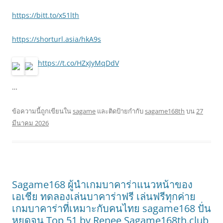
https://bitt.to/x51lth
https://shorturl.asia/hkA9s
https://t.co/HZxJyMqDdV
…
ข้อความนี้ถูกเขียนใน
sagame
และติดป้ายกำกับ
sagame168th
บน
27
มีนาคม 2026
Sagame168 ผู้นำเกมบาคาร่าแนวหน้าของ
เอเชีย ทดลองเล่นบาคาร่าฟรี เล่นฟรีทุกค่าย
เกมบาคาร่าที่เหมาะกับคนไทย sagame168 ปั่น
หยุดจน Top 51 by Renee Sagame168th.club