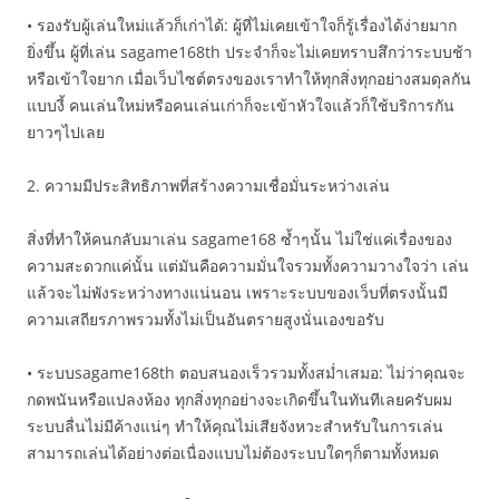
• รองรับผู้เล่นใหม่แล้วก็เก่าได้: ผู้ที่ไม่เคยเข้าใจก็รู้เรื่องได้ง่ายมาก
ยิ่งขึ้น ผู้ที่เล่น sagame168th ประจำก็จะไม่เคยทราบสึกว่าระบบช้า
หรือเข้าใจยาก เมื่อเว็บไซต์ตรงของเราทำให้ทุกสิ่งทุกอย่างสมดุลกัน
แบบงี้ คนเล่นใหม่หรือคนเล่นเก่าก็จะเข้าหัวใจแล้วก็ใช้บริการกัน
ยาวๆไปเลย
2. ความมีประสิทธิภาพที่สร้างความเชื่อมั่นระหว่างเล่น
สิ่งที่ทำให้คนกลับมาเล่น sagame168 ซ้ำๆนั้น ไม่ใช่แค่เรื่องของ
ความสะดวกแค่นั้น แต่มันคือความมั่นใจรวมทั้งความวางใจว่า เล่น
แล้วจะไม่พังระหว่างทางแน่นอน เพราะระบบของเว็บที่ตรงนั้นมี
ความเสถียรภาพรวมทั้งไม่เป็นอันตรายสูงนั่นเองขอรับ
• ระบบsagame168th ตอบสนองเร็วรวมทั้งสม่ำเสมอ: ไม่ว่าคุณจะ
กดพนันหรือแปลงห้อง ทุกสิ่งทุกอย่างจะเกิดขึ้นในทันทีเลยครับผม
ระบบลื่นไม่มีค้างแน่ๆ ทำให้คุณไม่เสียจังหวะสำหรับในการเล่น
สามารถเล่นได้อย่างต่อเนื่องแบบไม่ต้องระบบใดๆก็ตามทั้งหมด