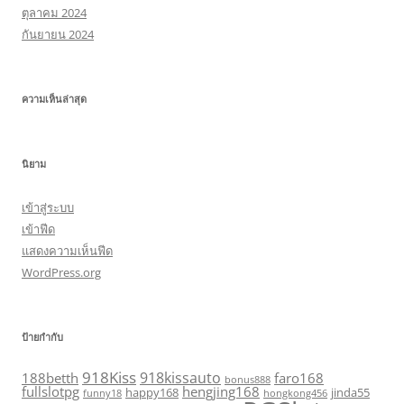
ตุลาคม 2024
กันยายน 2024
ความเห็นล่าสุด
นิยาม
เข้าสู่ระบบ
เข้าฟีด
แสดงความเห็นฟีด
WordPress.org
ป้ายกำกับ
918Kiss
918kissauto
188betth
faro168
bonus888
fullslotpg
hengjing168
happy168
jinda55
funny18
hongkong456