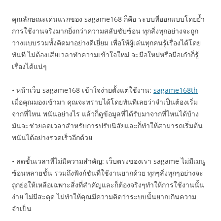
คุณลักษณะเด่นแรกของ sagame168 ก็คือ ระบบที่ออกแบบโดยย้ำ
การใช้งานจริงมากยิ่งกว่าความสลับซับซ้อน ทุกสิ่งทุกอย่างจะถูก
วางแบบรวมทั้งคิดมาอย่างดีเยี่ยม เพื่อให้ผู้เล่นทุกคนรู้เรื่องได้โดย
ทันที ไม่ต้องเสียเวลาทำความเข้าใจใหม่ จะมือใหม่หรือมือเก๋าก็รู้
เรื่องได้แน่ๆ
• หน้าเว็บ sagame168 เข้าใจง่ายตั้งแต่ใช้งาน:
sagame168th
เมื่อคุณมองเข้ามา คุณจะทราบได้โดยทันทีเลยว่าจำเป็นต้องเริ่ม
จากที่ไหน พนันอย่างไร แล้วก็ดูข้อมูลที่ได้รับมาจากที่ไหนได้บ้าง
มันจะช่วยลดเวลาสำหรับการปรับนิสัยและก็ทำให้สามารถเริ่มต้น
พนันได้อย่างรวดเร็วอีกด้วย
• ลดขั้นเวลาที่ไม่มีความสำคัญ: เว็บตรงของเรา sagame ไม่มีเมนู
ซ้อนหลายชั้น รวมถึงฟังก์ชันที่ใช้งานยากด้วย ทุกๆสิ่งทุกๆอย่างจะ
ถูกย่อให้เหลือเฉพาะสิ่งที่สำคัญและก็ต้องจริงๆทำให้การใช้งานนั้น
ง่าย ไม่มีสะดุด ไม่ทำให้คุณมีความคิดว่าระบบนั้นยากเกินความ
จำเป็น