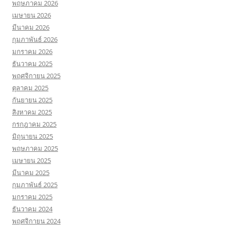
พฤษภาคม 2026
เมษายน 2026
มีนาคม 2026
กุมภาพันธ์ 2026
มกราคม 2026
ธันวาคม 2025
พฤศจิกายน 2025
ตุลาคม 2025
กันยายน 2025
สิงหาคม 2025
กรกฎาคม 2025
มิถุนายน 2025
พฤษภาคม 2025
เมษายน 2025
มีนาคม 2025
กุมภาพันธ์ 2025
มกราคม 2025
ธันวาคม 2024
พฤศจิกายน 2024