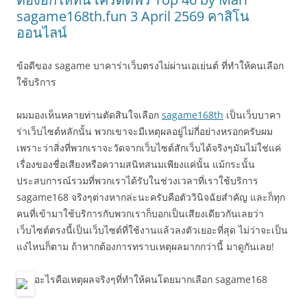
sagame168th.fun 3 April 2569 คาสิโน
ออนไลน์
ข้อดีของ sagame บาคาร่าเว็บตรงไม่ผ่านเอเย่นต์ ที่ทำให้คนเลือก
ใช้บริการ
ผมมองเห็นหลายท่านตัดสินใจเลือก
sagame168th
เป็นเว็บบาคา
ร่าเว็บไซต์หลักนั้น พวกเขาจะมีเหตุผลอยู่ไม่กี่อย่างหรอกครับผม
เพราะว่าสิ่งที่พวกเราจะวัดจากเว็บไซต์สักเว็บได้จริงๆมันไม่ใช่แค่
เรื่องของชื่อเสียงหรือความสนิทสนมเพียงแค่นั้น แม้กระนั้น
ประสบการณ์รวมที่พวกเราได้รับในช่วงเวลาที่เราใช้บริการ
sagame168 จริงๆต่างหากล่ะนะครับคือตัววินิจฉัยสำคัญ และก็ทุก
คนที่เข้ามาใช้บริการกับพวกเราก็บอกเป็นเสียงเดียวกันเลยว่า
เว็บไซต์ตรงนี้เป็นเว็บไซต์ที่ใช้งานแล้วลงตัวเยอะที่สุด ไม่ว่าจะเป็น
แง่ไหนก็ตาม ถ้าหากต้องการทราบเหตุผลมากกว่านี้ มาดูกันเลย!
อะไรคือเหตุผลจริงๆที่ทำให้คนโดยมากเลือก sagame168