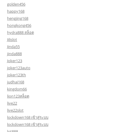
golden456
happy168
hengjing168
hongkong456
hydra888 สล็อต
Jilislot
Jinda55
jinda888
Joker123
joker123auto
joker123th
judhai168
kingdom66
lion123สล็อต
live22
live22slot
lockdown168 เข้าสู่ระบบ
lockdown168 เข้าสู่ระบบ
lot888