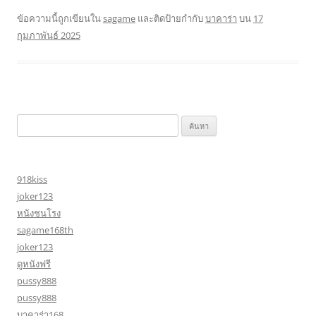
ข้อความนี้ถูกเขียนใน
sagame
และติดป้ายกำกับ
บาคาร่า
บน
17
กุมภาพันธ์ 2025
ค้นหา
สำหรับ:
918kiss
joker123
หนังชนโรง
sagame168th
joker123
ดูหนังฟรี
pussy888
pussy888
บาคาร่า168