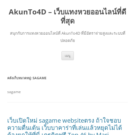
AkunTo4D – เว็บแทงหวยออนไลน์ที่ดี
ที่สุด
สนุกกับการแทงหวยออนไลน์ที่ AkunTo4D ที่มีอัตราจ่ายสูงและระบบที่
ปลอดภัย
ข้าม
เมนู
ไป
ยัง
เนื้อหา
คลังเก็บหมวดหมู่:
SAGAME
sagame
เว็บเปิดใหม่ sagame websiteตรง ถ้าใจชอบ
ความตื่นเต้น เว็บบาคาร่าที่เล่นแล้วหยุดไม่ได้
ต้องยกให้ที่นี่ เครดิตฟรี Top 46 by Mari