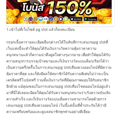
1.เข้าไปที่เว็บไซต์ pg slot แล้วก็ลงทะเบียน
กรอกเนื้อหารายละเอียดอื่นๆต่างๆได้ในทันทีการเล่นเกมpg slotที่
เว็บแห่งนี้จะทำให้คุณได้รับเงินรางวัลความคุ้มราคาความ
สนุกสนานแล้วก็ความน่าดึงดูดใจต่างๆมากมาย เพื่อทำให้คุณได้รับ
ความสนุกการบรรลุเป้าหมายและก็เงินรางวัลแบบเต็มๆเรียกได้ว่า
เป็นความครึกครื้นในการเล่นเกมpg slotเสี่ยงดวงออนไลน์ที่มีความ
คุ้มราคาที่สุด และก็ยังมีผลให้สมาชิกได้รับความพิเศษไม่ว่าจะเป็น
เครดิตฟรีโบนัสฟรี รวมทั้งเงินรางวัลที่มีคุณภาพมอบให้กับสมาชิก
อีกด้วย แม้คุณชอบในการเล่นเกมpg slotเสี่ยงโชคออนไลน์อยู่แล้ว
มาที่นี่ได้เลยจะมีผลให้คุณได้รับความสนุกสนานร่าเริงความบันเทิง
ความสำเร็จ และก็เงินรางวัลแบบเต็มความสามารถโดยด้วยการ
เล่นเกมpg slotเสี่ยงดวงออนไลน์ เว็บนี้แค่นั้นที่ค้ำประกันได้ว่ามี
ความเพรียบพร้อมและดูแลสมาชิกทุกท่านอย่างดีเยี่ยม