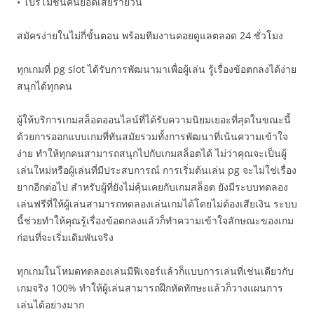
• โปรโมชั่นคืนยอดเสียรายวัน
สมัครง่ายในไม่กี่ขั้นตอน พร้อมทีมงานคอยดูแลตลอด 24 ชั่วโมง
ทุกเกมที่ pg slot ได้รับการพัฒนามาเพื่อผู้เล่น รู้เรื่องข้อตกลงได้ง่าย
สนุกได้ทุกคน
ผู้ให้บริการเกมสล็อตออนไลน์ที่ได้รับความนิยมเยอะที่สุดในขณะนี้
ด้วยการออกแบบเกมที่ทันสมัยรวมทั้งการพัฒนาที่เน้นความเข้าใจ
ง่าย ทำให้ทุกคนสามารถสนุกไปกับเกมสล็อตได้ ไม่ว่าคุณจะเป็นผู้
เล่นใหม่หรือผู้เล่นที่มีประสบการณ์ การเริ่มต้นเล่น pg จะไม่ใช่เรื่อง
ยากอีกต่อไป สำหรับผู้ที่ยังไม่คุ้นเคยกับเกมสล็อต ยังมีระบบทดลอง
เล่นฟรีที่ให้ผู้เล่นสามารถทดลองเล่นเกมได้โดยไม่ต้องเสียเงิน ระบบ
นี้ช่วยทำให้คุณรู้เรื่องข้อตกลงแล้วก็ทำความเข้าใจลักษณะของเกม
ก่อนที่จะเริ่มเดิมพันจริง
ทุกเกมในโหมดทดลองเล่นมีฟีเจอร์แล้วก็แบบการเล่นที่เช่นเดียวกับ
เกมจริง 100% ทำให้ผู้เล่นสามารถฝึกหัดทักษะแล้วก็วางแผนการ
เล่นได้อย่างมาก