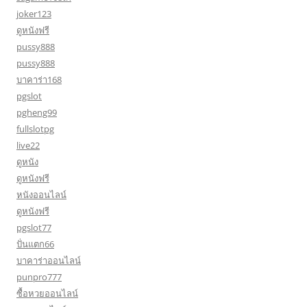
joker123
ดูหนังฟรี
pussy888
pussy888
บาคาร่า168
pgslot
pgheng99
fullslotpg
live22
ดูหนัง
ดูหนังฟรี
หนังออนไลน์
ดูหนังฟรี
pgslot77
ปั่นแตก66
บาคาร่าออนไลน์
punpro777
ซื้อหวยออนไลน์