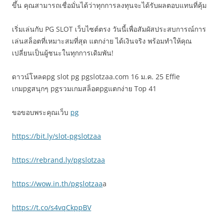
ขึ้น คุณสามารถเชื่อมั่นได้ว่าทุกการลงทุนจะได้รับผลตอบแทนที่คุ้ม
เริ่มเล่นกับ PG SLOT เว็บไซต์ตรง วันนี้เพื่อสัมผัสประสบการณ์การ
เล่นสล็อตที่เหมาะสมที่สุด แตกง่าย ได้เงินจริง พร้อมทำให้คุณ
เปลี่ยนเป็นผู้ชนะในทุกการเดิมพัน!
ดาวน์โหลดpg slot pg pgslotzaa.com 16 ม.ค. 25 Effie
เกมpgสนุกๆ pgรวมเกมสล็อตpgแตกง่าย Top 41
ขอขอบพระคุณเว็บ
pg
https://bit.ly/slot-pgslotzaa
https://rebrand.ly/pgslotzaa
https://wow.in.th/pgslotzaa
a
https://t.co/s4vqCkppBV