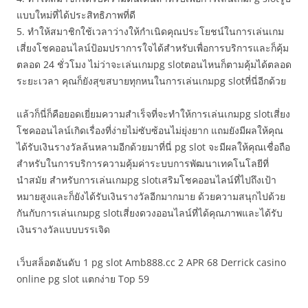
แบบใหม่ที่ได้ประสิทธิภาพที่ดี
5. ทำให้สมาชิกใช้เวลาว่างให้กำเนิดคุณประโยชน์ในการเล่นเกม
เสี่ยงโชคออนไลน์ป้อมปราการใจได้สำหรับเพื่อการบริการและก็คุ้ม
ตลอด 24 ชั่วโมง ไม่ว่าจะเล่นเกมpg slotตอนไหนก็ตามคุ้มได้ตลอด
ระยะเวลา คุณก็ยังสุขสบายทุกหนในการเล่นเกมpg slotที่นี่อีกด้วย
แล้วก็นี่ก็คือยอดเยี่ยมความสำเร็จที่จะทำให้การเล่นเกมpg slotเสี่ยง
โชคออนไลน์เกิดเรื่องที่ง่ายไม่ซับซ้อนไม่ยุ่งยาก แถมยังมีผลให้คุณ
ได้รับเงินรางวัลล้นหลามอีกด้วยมาที่นี่ pg slot จะมีผลให้คุณเชื่อถือ
สำหรับในการบริการความคุ้มค่าระบบการพัฒนาเทคโนโลยีที่
นำสมัย สำหรับการเล่นเกมpg slotเสริมโชคออนไลน์ที่ไปถึงเป้า
หมายสูงและก็ยังได้รับเงินรางวัลอีกมากมาย ด้วยความสนุกไปด้วย
กันกับการเล่นเกมpg slotเสี่ยงดวงออนไลน์ที่ได้คุณภาพและได้รับ
เงินรางวัลแบบบรรเจิด
เว็บสล็อตอันดับ 1 pg slot Amb888.cc 2 APR 68 Derrick casino
online pg slot แตกง่าย Top 59