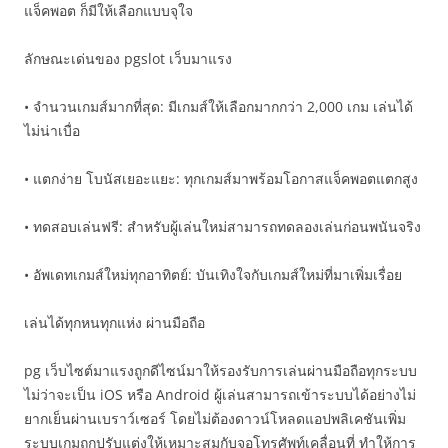
แจ็คพอต ก็มีให้เลือกแบบจุใจ
ลักษณะเด่นของ pgslot เว็บมาแรง
• จำนวนเกมส์มากที่สุด: มีเกมส์ให้เลือกมากกว่า 2,000 เกม เล่นได้
ไม่น่าเบื่อ
• แตกง่าย โบนัสเยอะแยะ: ทุกเกมส์มาพร้อมโอกาสแจ็คพอตแตกสูง
• ทดสอบเล่นฟรี: สำหรับผู้เล่นใหม่สามารถทดลองเล่นก่อนพนันจริง
• อัพเดทเกมส์ใหม่ทุกอาทิตย์: บันเทิงใจกับเกมส์ใหม่ที่มาเพิ่มเรื่อย
เล่นได้ทุกหนทุกแห่ง ผ่านมือถือ
pg เว็บไซต์มาแรงถูกดีไซน์มาให้รองรับการเล่นผ่านมือถือทุกระบบ
ไม่ว่าจะเป็น iOS หรือ Android ผู้เล่นสามารถเข้าระบบได้อย่างไม่
ยากเย็นผ่านเบราว์เซอร์ โดยไม่ต้องดาวน์โหลดแอปพลิเคชันเพิ่ม
ระบบเกมถูกปรับแต่งให้เหมาะสมกับจอโทรศัพท์เคลื่อนที่ ทำให้การ