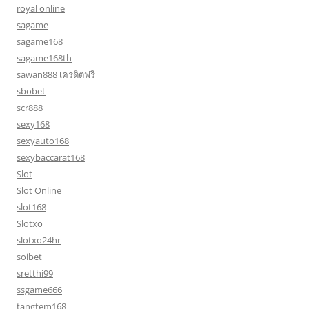
royal online
sagame
sagame168
sagame168th
sawan888 เครดิตฟรี
sbobet
scr888
sexy168
sexyauto168
sexybaccarat168
Slot
Slot Online
slot168
Slotxo
slotxo24hr
soibet
sretthi99
ssgame666
tangtem168