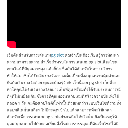
เริ่มต้นสำหรับการเล่นเกม
pg slot
คุณจำเป็นต้องเรียนรู้การพัฒนา
ความสามารถความสำเร็จสำหรับในการเล่นเกมpg slotเสี่ยงโชค
ออนไลน์ที่มีคุณภาพสูง แล้วก็ยังเชื่อมั่นได้สำหรับในการบริการ
ทำให้สมาชิกได้รับเงินรางวัลอย่างเต็มเปี่ยมทั้งสนุกสนานคุ้มค่าและ
ยืนยันเงินรางวัลด้วย คุณจะต้องรู้จักกับเว็บนี้เลย pg slot เว็บที่จะ
ทำให้คุณได้รับเงินรางวัลอย่างเต็มที่คุ้ม พร้อมทั้งได้รับประสบการณ์
ดีๆที่ไม่เหมือนกัน ซึ่งการที่คุณมองหาเว็บเกมที่สร้างความบันเทิงได้
ตลอด 1 วัน จะต้องเว็บไซต์นี้เท่านั้นด้วยเหตุว่าระบบเว็บไซต์รวมทั้ง
แอปพลิเคชั่นเสถียร ไม่มีสะดุดเข้าไปแล้วสามารถที่จะใช้เวลา
สำหรับเพื่อการเล่นเกมpg slotอย่างเพลินได้จริงนั้น ยังเป็นเหตุให้
คุณสนุกสนานไปกับยอดเยี่ยมสิ่งใหม่การบรรลุผลที่ดินเว็บไซต์ได้มี