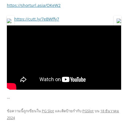
https://shorturl.asia/OKeW2
https://cutt.ly/7eBWffy7
…
ข้อความนี้ถูกเขียนใน
PG Slot
และติดป้ายกำกับ
PGSlot
บน
18 ธันวาคม
2024