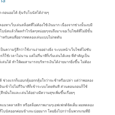
ana
าก-ถอนออโต้ ลุ้นรับโบนัสได้ง่ายๆ
ลองหาเว็บเล่นสล็อตที่ไม่ต้องใช้เงินมาก เนื่องจากช่วงนั้นงบมี
นโบนัสแล้วก็ผลกำไรนิดๆหน่อยๆจนถึงมาเจอเว็บไซต์ที่ไม่มีขั้น
กสำหรับคนที่อยากทดลองเล่นแบบไม่กดดัน
ป็นความรู้สึกว่าใช้งานง่ายอย่างยิ่ง ระบบหน้าเว็บไซต์ไม่ซับ
ก็ใช้เวลาไม่นาน แค่ไม่กี่นาทีก็เริ่มเล่นได้เลย ที่สำคัญเป็น
็เล่นได้ ทำให้ผมสามารถบริหารเงินได้ง่ายมากยิ่งขึ้น ไม่ต้อง
้ ช่วงแรกก็แอบกลุ้มอกกลุ้มใจว่าจะช้าหรือเปล่า แต่ว่าพอลอง
ินเข้าไปไม่กี่วินาทีก็เข้าระบบโดยทันที ส่วนตอนถอนก็ใช้
ึกมั่นใจและเล่นได้อย่างมีความสุขเพิ่มขึ้นเรื่อยๆ
สล็อตแนวคลาสสิก หรือสล็อตภาพงามๆเอฟเฟกต์จัดเต็ม ผมทดลอง
่โบนัสออกค่อนข้างจะบ่อยมาก โดยยิ่งไปกว่านั้นพวกเกมที่มี