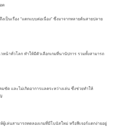
ลอด
วถึงเป็นเรื่อง “แตกแบบต่อเนื่อง” ซึ่งมาจากหลายต้นสายปลาย
น้าทั่วโลก ทำให้มีตัวเลือกเกมที่นานัปการ รวมทั้งสามารถ
คมชัด และไม่เกิดอาการแลคระหว่างเล่น ซึ่งช่วยทำให้
ัญ
ผู้เล่นสามารถทดลองเกมที่มีโบนัสใหม่ หรือฟีเจอร์แตกง่ายอยู่