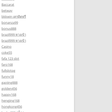
Baccarat
betway
bkkwin เครดิตฟรี
bonanza99
bonus888
brazil999 ทางเข้า
brazil999 ทางเข้า
Casino
coke55
fafa 123 slot
faro168
fullslotpg
funny18
gaojing888
golden456
happy168
hengjing168
hongkong456