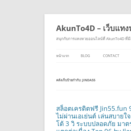
AkunTo4D – เว็บแทงหว
สนุกกับการแทงหวยออนไลน์ที่ AkunTo4D ที่มี
หน้าแรก
BLOG
CONTACT
คลังเก็บป้ายกำกับ:
JINDA55
สล็อตเครดิตฟรี Jin55.fun
ไม่ผ่านเอเย่นต์ เล่นสบายใ
โต้ 3 วิ ระบบปลอดภัย มาต