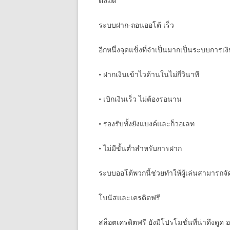
ตลอด
ระบบฝาก-ถอนออโต้ เร็ว
อีกหนึ่งจุดแข็งที่จำเป็นมากเป็นระบบการเง
• ฝากเงินเข้าไวด้านในไม่กี่วินาที
• เบิกเงินเร็ว ไม่ต้องรอนาน
• รองรับทั้งยังแบงค์และก็วอเลท
• ไม่มีขั้นต่ำสำหรับการฝาก
ระบบออโต้พวกนี้ช่วยทำให้ผู้เล่นสามารถจั
โบนัสและเครดิตฟรี
สล็อตเครดิตฟรี ยังมีโปรโมชั่นที่น่าดึงดูด 