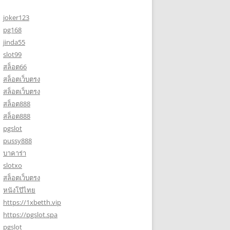
joker123
pg168
jinda55
slot99
สล็อต66
สล็อตเว็บตรง
สล็อตเว็บตรง
สล็อต888
สล็อต888
pgslot
pussy888
บาคาร่า
slotxo
สล็อตเว็บตรง
หนังโป๊ไทย
https://1xbetth.vip
https://pgslot.spa
pgslot