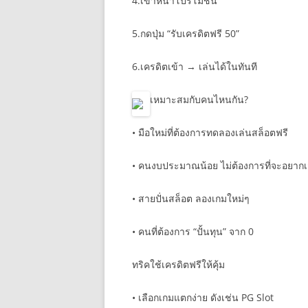
4.เข้าหน้าโปรโมชั่น
5.กดปุ่ม “รับเครดิตฟรี 50”
6.เครดิตเข้า → เล่นได้ในทันที
เหมาะสมกับคนไหนกัน?
• มือใหม่ที่ต้องการทดลองเล่นสล็อตฟรี
• คนงบประมาณน้อย ไม่ต้องการที่จะอยากเสี
• สายปั่นสล็อต ลองเกมใหม่ๆ
• คนที่ต้องการ “ปั้นทุน” จาก 0
ทริคใช้เครดิตฟรีให้คุ้ม
• เลือกเกมแตกง่าย ดังเช่น PG Slot