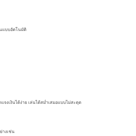
ินแบบอัตโนมัติ
ดแจงเงินได้ง่าย เล่นได้สม่ำเสมอแบบไม่สะดุด
อย่างเช่น