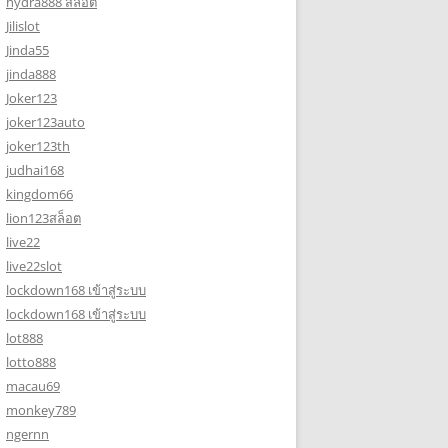
hydra888 สล็อต
Jilislot
Jinda55
jinda888
Joker123
joker123auto
joker123th
judhai168
kingdom66
lion123สล็อต
live22
live22slot
lockdown168 เข้าสู่ระบบ
lockdown168 เข้าสู่ระบบ
lot888
lotto888
macau69
monkey789
ngernn