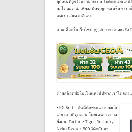
จุดเด่นที่ถูกใจมากมายเป็น ไม่ต้องแอดไลน
ออโต้หมด พอเพียงสมัครpgceoเสร็จ ระบบก็ให
แต่เรา สะดวกดีแฮะ
เกมสล็อตในเว็บไซต์ pgslotceo เยอะจริง อ
ค่ายสล็อตที่มีในเว็บแห่งนี้ที่พวกเราได้ลองแ
• PG Soft – อันนี้คือพระเอกของเว็บ
เลย แตกดีทุกตอน โดยเฉพาะอย่าง
ยิ่งเกม Fortune Tiger กับ Lucky
Neko นี่เราลง 300 ได้กลับมา