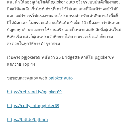
แนะนำให้ลองดูเว็บไซต์นี้pgjoker auto จริงๆระบบมันดีเพียงพอจะ
มีผลให้คุณลืมเว็บไซต์เก่าๆที่เคยใช้ไปเลย และก็ถึงแม้ว่าจะยังไม่มี
แอป แต่ว่าการใช้แรงงานผ่านโปรแกรมสำหรับเล่นอินเตอร์เน็ตก็
มิได้ด้อยเลย โดยรวมแล้ว ผมให้แต้ม 9 เต็ม 10 เนื่องจากว่ามันตอบ
ปัญหาทุกด้านของการใช้งานจริง และก็เหมาะสมกับอีกทั้งผู้เล่นใหม่
ที่เพิ่งเริ่ม แล้วก็ผู้เล่นประจำที่อยากได้ความรวดเร็วแล้วก็ความ
สะดวกในทุกวิธีการทำธุรกรรม
เว็บตรง pgjoker69 9 ธันวา 25 Bridgette คาสิโน pgjoker69
แตกง่าย Top 44
ขอขอบพระคุณby web
pgjoker auto
https://rebrand.ly/pgjoker69
https://cutly.info/pgjoker69
https://bitt.to/bjlfmm