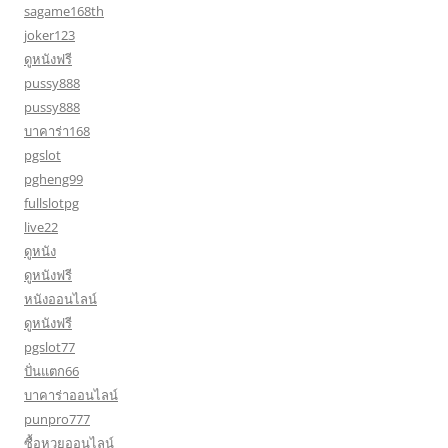
sagame168th
joker123
ดูหนังฟรี
pussy888
pussy888
บาคาร่า168
pgslot
pgheng99
fullslotpg
live22
ดูหนัง
ดูหนังฟรี
หนังออนไลน์
ดูหนังฟรี
pgslot77
ปั่นแตก66
บาคาร่าออนไลน์
punpro777
ซื้อหวยออนไลน์