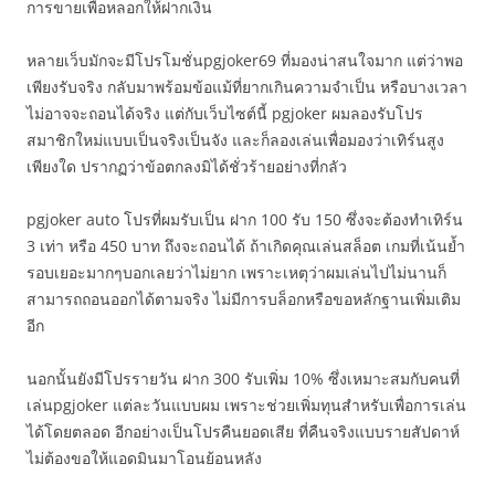
การขายเพื่อหลอกให้ฝากเงิน
หลายเว็บมักจะมีโปรโมชั่นpgjoker69 ที่มองน่าสนใจมาก แต่ว่าพอ
เพียงรับจริง กลับมาพร้อมข้อแม้ที่ยากเกินความจำเป็น หรือบางเวลา
ไม่อาจจะถอนได้จริง แต่กับเว็บไซต์นี้ pgjoker ผมลองรับโปร
สมาชิกใหม่แบบเป็นจริงเป็นจัง และก็ลองเล่นเพื่อมองว่าเทิร์นสูง
เพียงใด ปรากฏว่าข้อตกลงมิได้ชั่วร้ายอย่างที่กลัว
pgjoker auto โปรที่ผมรับเป็น ฝาก 100 รับ 150 ซึ่งจะต้องทำเทิร์น
3 เท่า หรือ 450 บาท ถึงจะถอนได้ ถ้าเกิดคุณเล่นสล็อต เกมที่เน้นย้ำ
รอบเยอะมากๆบอกเลยว่าไม่ยาก เพราะเหตุว่าผมเล่นไปไม่นานก็
สามารถถอนออกได้ตามจริง ไม่มีการบล็อกหรือขอหลักฐานเพิ่มเติม
อีก
นอกนั้นยังมีโปรรายวัน ฝาก 300 รับเพิ่ม 10% ซึ่งเหมาะสมกับคนที่
เล่นpgjoker แต่ละวันแบบผม เพราะช่วยเพิ่มทุนสำหรับเพื่อการเล่น
ได้โดยตลอด อีกอย่างเป็นโปรคืนยอดเสีย ที่คืนจริงแบบรายสัปดาห์
ไม่ต้องขอให้แอดมินมาโอนย้อนหลัง