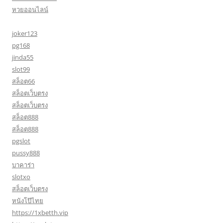
หวยออนไลน์
joker123
pg168
jinda55
slot99
สล็อต66
สล็อตเว็บตรง
สล็อตเว็บตรง
สล็อต888
สล็อต888
pgslot
pussy888
บาคาร่า
slotxo
สล็อตเว็บตรง
หนังโป๊ไทย
https://1xbetth.vip