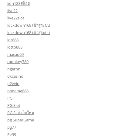
lion123สล็อต
live22
live22slot
lockdown168 เข้าสู่ระบบ
lockdown168 เข้าสู่ระบบ
lot888
lotto888
macau69
monkey789
ngernn
okcasino
p2vvip
panama888
PG
PG Slot
PG Slot เว็บใหม่
pg SuperGame
pg77
Pg99