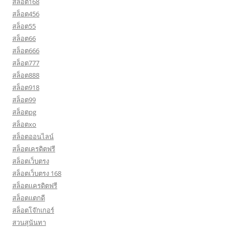
สล็อต168
สล็อต456
สล็อต55
สล็อต66
สล็อต666
สล็อต777
สล็อต888
สล็อต918
สล็อต99
สล็อตpg
สล็อตxo
สล็อตออนไลน์
สล็อตเครดิตฟรี
สล็อตเว็บตรง
สล็อตเว็บตรง 168
สล็อตเเครดิตฟรี
สล็อตแตกดี
สล็อตโจ๊กเกอร์
สวนสุนันทา