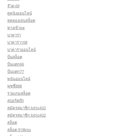
จ๊วด 69
ดูหนังออนไลน์
ทดลองเล่นสล็อต
ทางเข้าpg
บาคาร่า
บาคาร่า168
บาคาร่าออนไลน์
ปั่นสล็อต
ปั่นแตก66
ปั่นแตก77
พนันออนไลน์
พุซซี่888
รวมเกมสล็อต
สปอร์ตบุ๊ก
สมัครสมาชิก lotto432
สมัครสมาชิก lotto432
สล็อต
สล็อต 918kiss