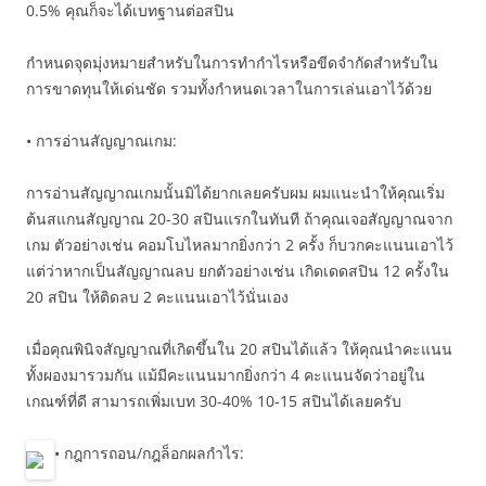
0.5% คุณก็จะได้เบทฐานต่อสปิน
กำหนดจุดมุ่งหมายสำหรับในการทำกำไรหรือขีดจำกัดสำหรับใน
การขาดทุนให้เด่นชัด รวมทั้งกำหนดเวลาในการเล่นเอาไว้ด้วย
• การอ่านสัญญาณเกม:
การอ่านสัญญาณเกมนั้นมิได้ยากเลยครับผม ผมแนะนำให้คุณเริ่ม
ต้นสแกนสัญญาณ 20-30 สปินแรกในทันที ถ้าคุณเจอสัญญาณจาก
เกม ตัวอย่างเช่น คอมโบไหลมากยิ่งกว่า 2 ครั้ง ก็บวกคะแนนเอาไว้
แต่ว่าหากเป็นสัญญาณลบ ยกตัวอย่างเช่น เกิดเดดสปิน 12 ครั้งใน
20 สปิน ให้ติดลบ 2 คะแนนเอาไว้นั่นเอง
เมื่อคุณพินิจสัญญาณที่เกิดขึ้นใน 20 สปินได้แล้ว ให้คุณนำคะแนน
ทั้งผองมารวมกัน แม้มีคะแนนมากยิ่งกว่า 4 คะแนนจัดว่าอยู่ใน
เกณฑ์ที่ดี สามารถเพิ่มเบท 30-40% 10-15 สปินได้เลยครับ
• กฎการถอน/กฎล็อกผลกำไร: