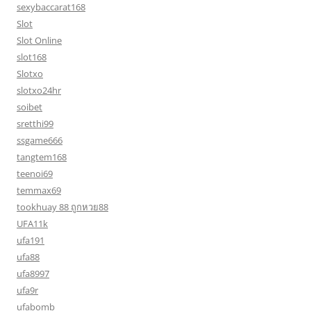
sexybaccarat168
Slot
Slot Online
slot168
Slotxo
slotxo24hr
soibet
sretthi99
ssgame666
tangtem168
teenoi69
temmax69
tookhuay 88 ถูกหวย88
UFA11k
ufa191
ufa88
ufa8997
ufa9r
ufabomb