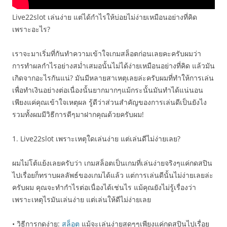
Live22slot เล่นง่าย แต่ได้กำไรให้บ่อยไม่ง่ายเหมือนอย่างที่คิด
เพราะอะไร?
เราจะมาเริ่มที่กันทำความเข้าใจเกมสล็อตก่อนเลยคะครับผมว่า
การทำผลกำไรอย่างสม่ำเสมอนั้นไม่ได้ง่ายเหมือนอย่างที่คิด แล้วมัน
เกิดจากอะไรกันแน่? มันมีหลายสาเหตุเลยล่ะครับผมที่ทำให้การเล่น
เพื่อทำเงินอย่างต่อเนื่องนั้นยากมากๆแม้กระนั้นมันทำได้แน่นอน
เพียงแค่คุณเข้าใจเหตุผล รู้ดีว่าส่วนสำคัญของการเล่นดีเป็นยังไง
รวมทั้งผมมีวิธีการดีๆมาฝากคุณด้วยครับผม!
1. Live22slot เพราะเหตุใดเล่นง่าย แต่เล่นดีไม่ง่ายเลย?
ผมไม่โต้แย้งเลยครับว่า เกมสล็อตเป็นเกมที่เล่นง่ายจริงๆแค่กดสปิน
ไปเรื่อยก็ทราบผลลัพธ์ของเกมได้แล้ว แต่การเล่นดีนั้นไม่ง่ายเลยล่ะ
ครับผม คุณจะทำกำไรต่อเนื่องได้เช่นไร แม้คุณยังไม่รู้เรื่องว่า
เพราะเหตุไรมันเล่นง่าย แต่เล่นให้ดีไม่ง่ายเลย
• วิธีการกดง่าย:
สล็อต
แม้จะเล่นง่ายสุดๆๆเพียงแค่กดสปินไปเรื่อย