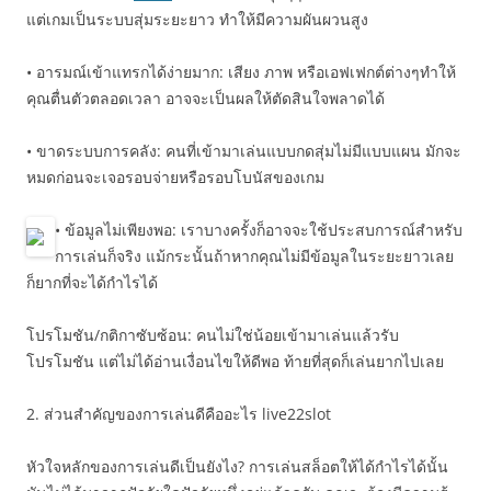
แต่เกมเป็นระบบสุ่มระยะยาว ทำให้มีความผันผวนสูง
• อารมณ์เข้าแทรกได้ง่ายมาก: เสียง ภาพ หรือเอฟเฟกต์ต่างๆทำให้
คุณตื่นตัวตลอดเวลา อาจจะเป็นผลให้ตัดสินใจพลาดได้
• ขาดระบบการคลัง: คนที่เข้ามาเล่นแบบกดสุ่มไม่มีแบบแผน มักจะ
หมดก่อนจะเจอรอบจ่ายหรือรอบโบนัสของเกม
• ข้อมูลไม่เพียงพอ: เราบางครั้งก็อาจจะใช้ประสบการณ์สำหรับ
การเล่นก็จริง แม้กระนั้นถ้าหากคุณไม่มีข้อมูลในระยะยาวเลย
ก็ยากที่จะได้กำไรได้
โปรโมชัน/กติกาซับซ้อน: คนไม่ใช่น้อยเข้ามาเล่นแล้วรับ
โปรโมชัน แต่ไม่ได้อ่านเงื่อนไขให้ดีพอ ท้ายที่สุดก็เล่นยากไปเลย
2. ส่วนสำคัญของการเล่นดีคืออะไร live22slot
หัวใจหลักของการเล่นดีเป็นยังไง? การเล่นสล็อตให้ได้กำไรได้นั้น