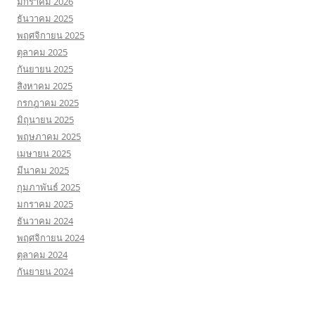
มกราคม 2026
ธันวาคม 2025
พฤศจิกายน 2025
ตุลาคม 2025
กันยายน 2025
สิงหาคม 2025
กรกฎาคม 2025
มิถุนายน 2025
พฤษภาคม 2025
เมษายน 2025
มีนาคม 2025
กุมภาพันธ์ 2025
มกราคม 2025
ธันวาคม 2024
พฤศจิกายน 2024
ตุลาคม 2024
กันยายน 2024