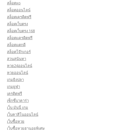
สล็อตxo
สล็อตออนไลน์
สล็อตเครดิตฟรี
สล็อตเว็บตรง
สล็อตเว็บตรง 168
สล็อตเเครดิตฟรี
สล็อตแตกดี
สล็อตโจ๊กเกอร์
สวนสุนันทา
หวย24ออนไลน์
หวยออนไลน์
เกมยิงปลา
เกมยูฟ่า
เครดิตฟรี
เซ็กซี่บาคาร่า
เว็บ มันนี่ เกม
เว็บคาสิโนออนไลน์
เว็บซื้อหวย
เว็บซื้อหวยฮานอยพิเศษ