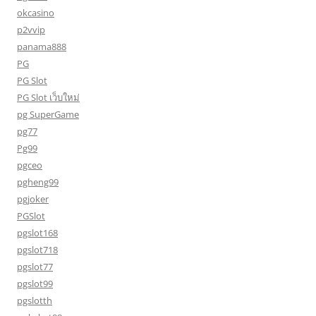
okcasino
p2vvip
panama888
PG
PG Slot
PG Slot เว็บใหม่
pg SuperGame
pg77
Pg99
pgceo
pgheng99
pgjoker
PGSlot
pgslot168
pgslot718
pgslot77
pgslot99
pgslotth