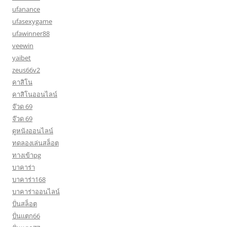
ufanance
ufasexygame
ufawinner88
veewin
yaibet
zeus66v2
คาสิโน
คาสิโนออนไลน์
จ๊วด 69
จ๊วด 69
ดูหนังออนไลน์
ทดลองเล่นสล็อต
ทางเข้าpg
บาคาร่า
บาคาร่า168
บาคาร่าออนไลน์
ปั่นสล็อต
ปั่นแตก66