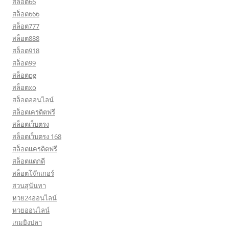
สล็อต66
สล็อต666
สล็อต777
สล็อต888
สล็อต918
สล็อต99
สล็อตpg
สล็อตxo
สล็อตออนไลน์
สล็อตเครดิตฟรี
สล็อตเว็บตรง
สล็อตเว็บตรง 168
สล็อตเเครดิตฟรี
สล็อตแตกดี
สล็อตโจ๊กเกอร์
สวนสุนันทา
หวย24ออนไลน์
หวยออนไลน์
เกมยิงปลา