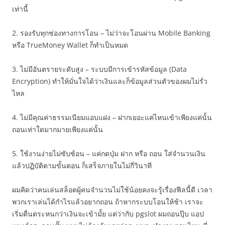
เท่านี้
2. รองรับทุกช่องทางการโอน – ไม่ว่าจะโอนผ่าน Mobile Banking
หรือ TrueMoney Wallet ก็ทำเป็นหมด
3. ไม่มีอันตรายระดับสูง – ระบบมีการเข้ารหัสข้อมูล (Data
Encryption) ทำให้มั่นใจได้ว่าเงินและก็ข้อมูลส่วนตัวของผมไม่รั่ว
ไหล
4. ไม่มีคุณค่าธรรมเนียมแอบแฝง – ฝากเยอะแค่ไหนเข้าเพียงแค่นั้น
ถอนเท่าใดมากมายเพียงแค่นั้น
5. ใช้งานง่ายไม่ซับซ้อน – แค่กดปุ่ม ฝาก หรือ ถอน ใส่จำนวนเงิน
แล้วปฏิบัติตามขั้นตอน ก็เสร็จภายในไม่กี่วินาที
ผมคิดว่าคนเล่นสล็อตผู้คนจำนวนไม่ใช้น้อยคงจะรู้เรื่องฟีลนี้ดี เวลา
พวกเราเล่นได้กำไรแล้วอยากถอน ถ้าหากระบบโอนให้ช้า เราจะ
เริ่มตื่นตระหนกว่าเงินจะเข้ามั้ย แต่ว่ากับ pgslot ผมถอนปุ๊บ แอป