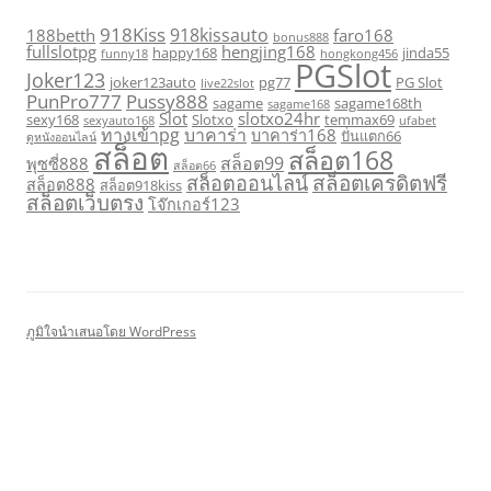
918Kiss
918kissauto
188betth
faro168
bonus888
fullslotpg
hengjing168
happy168
jinda55
funny18
hongkong456
PGSlot
Joker123
joker123auto
pg77
PG Slot
live22slot
PunPro777
Pussy888
sagame
sagame168th
sagame168
Slot
slotxo24hr
sexy168
Slotxo
temmax69
sexyauto168
ufabet
ทางเข้าpg
บาคาร่า
บาคาร่า168
ปั่นแตก66
ดูหนังออนไลน์
สล็อต
สล็อต168
สล็อต99
พุซซี่888
สล็อต66
สล็อตเครดิตฟรี
สล็อตออนไลน์
สล็อต888
สล็อต918kiss
สล็อตเว็บตรง
โจ๊กเกอร์123
ภูมิใจนำเสนอโดย WordPress