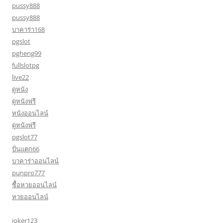
pussy888
pussy888
บาคาร่า168
pgslot
pgheng99
fullslotpg
live22
ดูหนัง
ดูหนังฟรี
หนังออนไลน์
ดูหนังฟรี
pgslot77
ปั่นแตก66
บาคาร่าออนไลน์
punpro777
ซื้อหวยออนไลน์
หวยออนไลน์
joker123