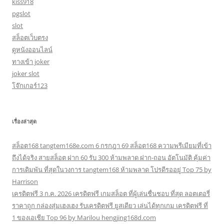
kiss918
pgslot
slot
สล็อตเว็บตรง
ดูหนังออนไลน์
ทางเข้า joker
joker slot
โจ๊กเกอร์123
เรื่องล่าสุด
สล็อต168 tangtem168e.com 6 กรกฎา 69 สล็อต168 ความพรีเมียมที่เข้า
ถึงได้จริง สายสล็อต ฝาก 60 รับ 300 ห้ามพลาด ฝาก-ถอน อัตโนมัติ คุ้มค่า
การเดิมพัน ที่สุดในวงการ tangtem168 ห้ามพลาด โปรดีรออยู่ Top 75 by
Harrison
เครดิตฟรี 3 ก.ค. 2026 เครดิตฟรี เกมสล็อต ที่ผู้เล่นชื่นชอบ ที่สุด ลอตเตอรี่
ราคาถูก กล่องสุ่มเฮงเฮง รับเครดิตฟรี ยูสเดียว เล่นได้ทุกเกม เครดิตฟรี ที่
1 ของเอเชีย Top 96 by Marilou hengjing168d.com