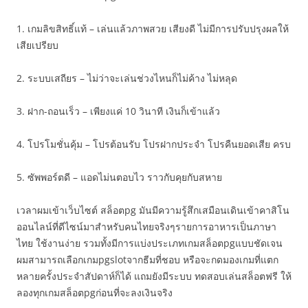
1. เกมลิขสิทธิ์แท้ – เล่นแล้วภาพสวย เสียงดี ไม่มีการปรับปรุงผลให้
เสียเปรียบ
2. ระบบเสถียร – ไม่ว่าจะเล่นช่วงไหนก็ไม่ค้าง ไม่หลุด
3. ฝาก-ถอนเร็ว – เพียงแค่ 10 วินาที เงินก็เข้าแล้ว
4. โปรโมชั่นคุ้ม – โปรต้อนรับ โปรฝากประจำ โปรคืนยอดเสีย ครบ
5. ซัพพอร์ตดี – แอดไม่นตอบไว ราวกับคุยกับสหาย
เวลาผมเข้าเว็บไซต์ สล็อตpg มันมีความรู้สึกเสมือนเดินเข้าคาสิโน
ออนไลน์ที่ดีไซน์มาสำหรับคนไทยจริงๆรายการอาหารเป็นภาษา
ไทย ใช้งานง่าย รวมทั้งมีการแบ่งประเภทเกมสล็อตpgแบบชัดเจน
ผมสามารถเลือกเกมpgslotจากธีมที่ชอบ หรือจะกดมองเกมที่แตก
หลายครั้งประจำสัปดาห์ก็ได้ แถมยังมีระบบ ทดสอบเล่นสล็อตฟรี ให้
ลองทุกเกมสล็อตpgก่อนที่จะลงเงินจริง