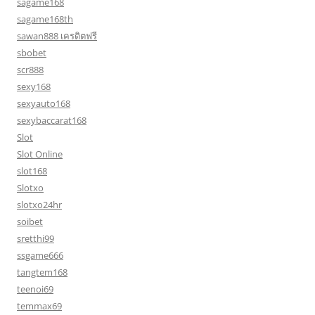
sagame168
sagame168th
sawan888 เครดิตฟรี
sbobet
scr888
sexy168
sexyauto168
sexybaccarat168
Slot
Slot Online
slot168
Slotxo
slotxo24hr
soibet
sretthi99
ssgame666
tangtem168
teenoi69
temmax69