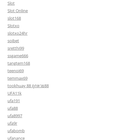
Slot
Slot Online
slot168
Slotxo
slotxo24hr
soibet
sretthi99
ssgame666
tangtem168
teenoi69
temmax69
tookhuay 88 ถูกหวย88
UFA11k
ufa191
ufa88
ufa8997
ufa9r
ufabomb
ufanance