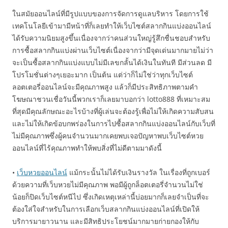
ในสมัยออนไลน์ที่มีรูปแบบของการจัดการดูแลบริหาร โดยการใช้
เทคโนโลยีเข้ามามีหน้าที่ก็เลยทำให้เว็บไซต์สลากกินแบ่งออนไลน์
ได้รับความนิยมสูงขึ้นเนื่องจากว่าคนส่วนใหญ่รู้สึกชื่นชอบสำหรับ
การซื้อสลากกินแบ่งผ่านเว็บไซต์เนื่องจากว่ามีจุดเด่นมากมายไม่ว่า
จะเป็นซื้อสลากกินแบ่งแบบไม่มีเลขกลั้นได้เงินในทันที มีส่วนลด มี
โปรโมชั่นต่างๆเยอะมาก เป็นต้น แต่ว่าก็ไม่ใช่ว่าทุกเว็บไซต์
ลอตเตอรี่ออนไลน์จะมีคุณภาพสูง แล้วก็มีประสิทธิภาพตามคำ
โฆษณาชวนเชื่อวันนี้พวกเราก็เลยมาบอกว่า lotto888 ที่เหมาะสม
ที่สุดมีคุณลักษณะอะไรบ้างที่ผู้เล่นจะต้องรู้เพื่อไม่ให้เกิดความสับสน
และไม่ให้เกิดข้อบกพร่องในการไปซื้อสลากกินแบ่งออนไลน์กับเว็บที่
ไม่มีคุณภาพซึ่งผู้คนจำนวนมากเคยพบเจอปัญหาพบเว็บไซต์หวย
ออนไลน์ที่ไร้คุณภาพทำให้พบสิ่งที่ไม่ดีตามมาดังนี้
•
เว็บหวยออนไลน์
แม้กระนั้นไม่ได้รับเงินรางวัล ในเรื่องที่ถูกเบอร์
ด้วยความที่เว็บหวยไม่มีคุณภาพ พอมีผู้ถูกล็อตเตอรี่จำนวนไม่ใช่
น้อยก็ปิดเว็บไซต์หนีไป ซึ่งเกิดเหตุเหล่านี้บ่อยมากก็เลยจำเป็นที่จะ
ต้องใส่ใจสำหรับในการเลือกเว็บสลากกินแบ่งออนไลน์ที่เปิดให้
บริการมายาวนาน และมีสิทธิประโยชน์มากมายก่ายกองให้กับ