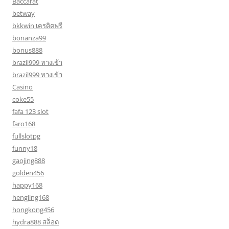
Baccarat
betway
bkkwin เครดิตฟรี
bonanza99
bonus888
brazil999 ทางเข้า
brazil999 ทางเข้า
Casino
coke55
fafa 123 slot
faro168
fullslotpg
funny18
gaojing888
golden456
happy168
hengjing168
hongkong456
hydra888 สล็อต