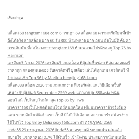
เรื่องล่าสุด
สล็อต168 tangtem168e.com 6 กรกฎา 69 สล็อต168 ความพรีเมียมที่เข้า
ถึงได้จริง สายสล็อต ฝาก 60 รับ 300 ห้ามพลาด ฝาก-ถอน อัตโนมัติ คุ้มค่า
การเดิมพัน ที่สุดในวงการ tangtem168 ห้ามพลาด โปรดีรออยู่ Top 75 by
Harrison
เครดิตฟรี 3 ก.ค. 2026 เครดิตฟรี เกมสล็อต ที่ผู้เล่นชื่นชอบ ที่สุด ลอตเตอรี่
ราคาถูก กล่องสุ่มเฮงเฮง รับเครดิตฟรี ยูสเดียว เล่นได้ทุกเกม เครดิตฟรี ที่
1 ของเอเชีย Top 96 by Marilou hengjing168d.com
สล็อต888 สล็อต 2026 รวมเกมแตกง่าย ฟีเจอร์เด่น และวิธีเลือกเว็บที่
เหมาะกับผู้เล่น 6 September 2569 web แตกง่าย jin888.asia พนัน
ออนไลน์ เว็บใหญ่ ใหม่ล่าสุด Top 85 by Hwa
บาคาร่า168 เว็บไพ่สดที่ตอบโจทย์คนยุคใหม่ เซียนบาคาร่าตัวจริงรับ 3
แสน ระบบอัตโนมัติเจ้าแรก เว็บดี มีโต๊ะให้เลือกเยอะ บาคาร่า สมัครง่าย
ได้โปรไว Top 93 by Delia sexy168c.com 31 กรกฎาคม 2569
Jinda55 29 กรกฎาคม 2026 jinda55 มาตรฐานดี ระบบแน่น เล่นแล้ว
สบายใจ แจกค่าคอม 0.7% ได้เงินเร็ว เข้าใจง่าย ประสบการณ์เกมเหนือ