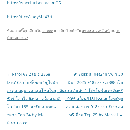
https://shorturl.asia/asmO5
https://t.co/zadyMe43rt
ข้อความนี้ถูกเขียนใน
lot888
และติดป้ายกำกับ
แทงหวยออนไลน์
บน
10
มีนาคม 2025
เมนู
←
Faro168 2 เม.ย 2568
918kiss allbet24hr.win 30
นำทาง
faro168 เว็บสล็อตขวัญใจนัก
มีนา 2025 918kiss scr888 เว็บ
เรื่อง
ลงทุน หมุนวงล้อลุ้นโชคใหญ่ เงิน
ตรง อันดับ 1 โปรโมชั่นเครดิตฟรี
ชัวร์ โอนไว ยิงปลา สล็อต คาสิ
100% สล็อต918kissตอบโจทย์ทุก
โน faro168 เฮงรับแดนทะเล
ความต้องการ 918kiss บริการสุด
ทราย Top 34 by Iola
พรีเมี่ยม Top 25 by Marcel
→
faro168.co