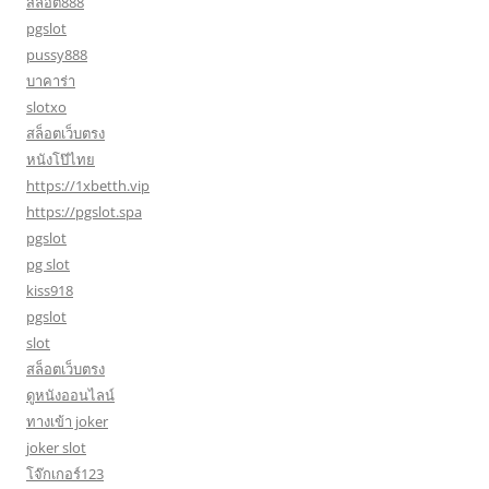
สล็อต888
pgslot
pussy888
บาคาร่า
slotxo
สล็อตเว็บตรง
หนังโป๊ไทย
https://1xbetth.vip
https://pgslot.spa
pgslot
pg slot
kiss918
pgslot
slot
สล็อตเว็บตรง
ดูหนังออนไลน์
ทางเข้า joker
joker slot
โจ๊กเกอร์123