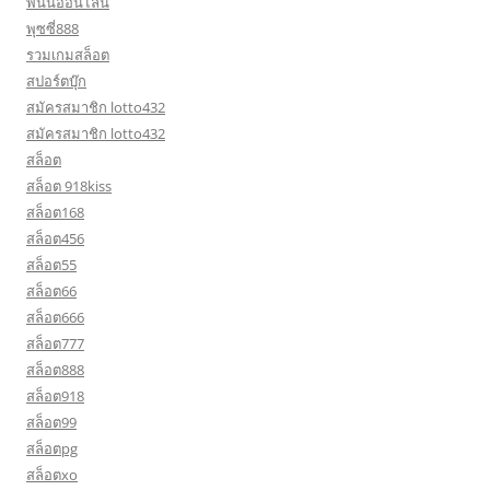
พนันออนไลน์
พุซซี่888
รวมเกมสล็อต
สปอร์ตบุ๊ก
สมัครสมาชิก lotto432
สมัครสมาชิก lotto432
สล็อต
สล็อต 918kiss
สล็อต168
สล็อต456
สล็อต55
สล็อต66
สล็อต666
สล็อต777
สล็อต888
สล็อต918
สล็อต99
สล็อตpg
สล็อตxo