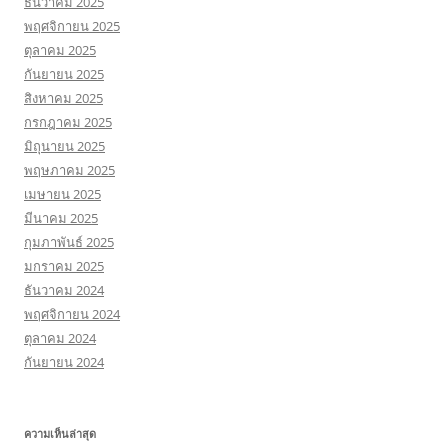
ธันวาคม 2025
พฤศจิกายน 2025
ตุลาคม 2025
กันยายน 2025
สิงหาคม 2025
กรกฎาคม 2025
มิถุนายน 2025
พฤษภาคม 2025
เมษายน 2025
มีนาคม 2025
กุมภาพันธ์ 2025
มกราคม 2025
ธันวาคม 2024
พฤศจิกายน 2024
ตุลาคม 2024
กันยายน 2024
ความเห็นล่าสุด