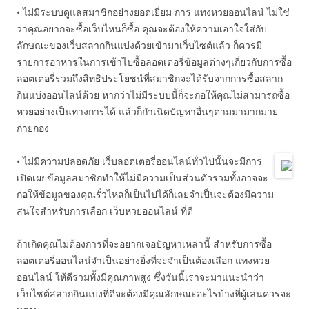
• ไม่มีระบบดูแลสมาชิกอย่างยอดเยี่ยม การ แทงหวยออนไลน์ ไม่ใช่
ว่าคุณอยากจะซื้อเว็บไหนก็ซื้อ คุณจะต้องให้ความเอาใจใส่กับ
ลักษณะของเว็บสลากกินแบ่งด้วยเข้ามาเว็บไซต์แล้ว ก็ควรมี
รายการอาหารในการเข้าไปซื้อลอตเตอรี่ข้อมูลต่างๆเกี่ยวกับการซื้อ
ลอตเตอรี่รวมถึงสิทธิประโยชน์ที่สมาชิกจะได้รับจากการซื้อสลาก
กินแบ่งออนไลน์ด้วย หากว่าไม่มีระบบนี้ก็จะก่อให้คุณไม่สามารถซื้อ
หวยอย่างเป็นทางการได้ แล้วก็กำเนิดปัญหาอื่นๆตามมามากมาย
ก่ายกอง
• ไม่มีความปลอดภัย เว็บลอตเตอรี่ออนไลน์ทั่วไปนั้นจะมีการ
เปิดเผยข้อมูลสมาชิกทำให้ไม่มีความเป็นส่วนตัวรวมทั้งอาจจะ
ก่อให้ข้อมูลของคุณรั่วไหลก็เป็นไปได้ก็เลยจำเป็นจะต้องมีความ
สนใจสำหรับการเลือก เว็บหวยออนไลน์ ที่ดี
ถ้าเกิดคุณไม่ต้องการที่จะอยากเจอปัญหาเหล่านี้ สำหรับการซื้อ
ลอตเตอรี่ออนไลน์จำเป็นอย่างยิ่งที่จะจำเป็นต้องเลือก แทงหวย
ออนไลน์ ให้ดีรวมทั้งมีคุณภาพสูง ซึ่งวันนี้เราจะมาแนะนำว่า
เว็บไซต์สลากกินแบ่งที่ดีจะต้องมีคุณลักษณะอะไรบ้างที่ผู้เล่นควรจะ