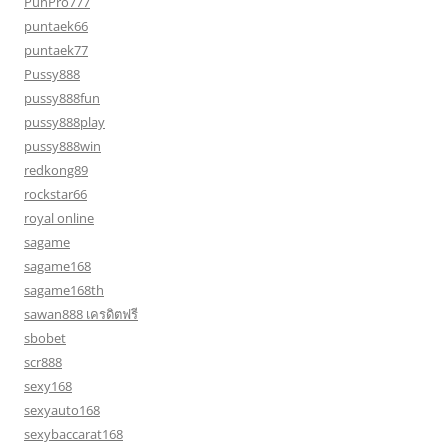
PunPro777
puntaek66
puntaek77
Pussy888
pussy888fun
pussy888play
pussy888win
redkong89
rockstar66
royal online
sagame
sagame168
sagame168th
sawan888 เครดิตฟรี
sbobet
scr888
sexy168
sexyauto168
sexybaccarat168