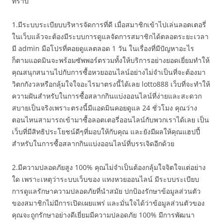
ทราบ
1.มีระบบระเบียบบริหารจัดการที่ดี เมื่อสมาชิกเข้าไปเล่นลอตเตอรี่
ในเว็บแล้วจะต้องมีระบบการดูแลจัดการสมาชิกได้ตลอดระยะเวลา
มี admin มือโปรที่คอยดูแลตลอด 1 วัน ในเรื่องที่มีปัญหาอะไร
ก็ตามแอดมินจะพร้อมซัพพอร์ตรวมทั้งให้บริการอย่างยอดเยี่ยมทำให้
คุณสนุกสนานไปกับการซื้อหวยออนไลน์อย่างไม่จำเป็นที่จะต้องมา
วิตกกังวลหรือกลุ้มใจใจอะไรมาตรงนี้ได้เลย lotto888 เว็บที่จะทำให้
ความฝันสำหรับในการซื้อสลากกินแบ่งออนไลน์ที่ง่ายและสะดวก
สบายเป็นจริงเพราะตรงนี้มีแอดมินคอยดูแล 24 ชั่วโมง คุณว่าง
ตอนไหนสามารถเข้ามาซื้อลอตเตอรี่ออนไลน์กับพวกเราได้เลย เป็น
เว็บที่มีสิทธิประโยชน์ดีๆที่มอบให้กับคุณ และยังมีผลให้คุณแฮปปี้
สำหรับในการซื้อสลากกินแบ่งออนไลน์ที่บรรเจิดอีกด้วย
2.มีความปลอดภัยสูง 100% คุณไม่จำเป็นต้องกลุ้มใจจิตใจแต่อย่าง
ใด เพราะเหตุว่าระบบเว็บของ แทงหวยออนไลน์ มีระบบระเบียบ
การดูแลรักษาความปลอดภัยที่นำสมัย ปกป้องรักษาข้อมูลส่วนตัว
ของสมาชิกไม่มีการเปิดเผยแพร่ และมั่นใจได้ว่าข้อมูลส่วนตัวของ
คุณจะถูกรักษาอย่างดีเยี่ยมมีความปลอดภัย 100% มีการพัฒนา