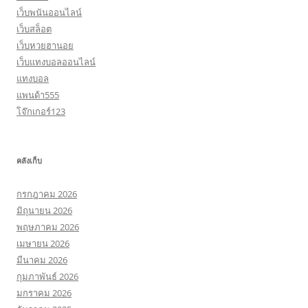
เว็บพนันออนไลน์
เว็บสล็อต
เว็บหวยฮานอย
เว็บแทงบอลออนไลน์
แทงบอล
แพนด้า555
โจ๊กเกอร์123
คลังเก็บ
กรกฎาคม 2026
มิถุนายน 2026
พฤษภาคม 2026
เมษายน 2026
มีนาคม 2026
กุมภาพันธ์ 2026
มกราคม 2026