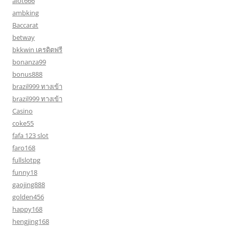
alot666
ambking
Baccarat
betway
bkkwin เครดิตฟรี
bonanza99
bonus888
brazil999 ทางเข้า
brazil999 ทางเข้า
Casino
coke55
fafa 123 slot
faro168
fullslotpg
funny18
gaojing888
golden456
happy168
hengjing168