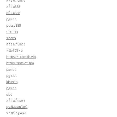
สล็อตเว็บตรง
สล็อต888
สล็อต888
pgslot
pussy888
บาคาร่า
slotxo
สล็อตเว็บตรง
หนังโป๊ไทย
https://1xbetth.vip
https://pgslot.spa
pgslot
pg slot
kiss918
pgslot
slot
สล็อตเว็บตรง
ดูหนังออนไลน์
ทางเข้า joker