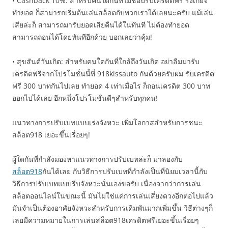
• Cashback 10%: สำหรับคนใดกันที่ไม่ชอบรับเครดิตฟรี รังเกียจ
ทำยอด ก็สามารถเริ่มต้นเล่นสล็อตกับพวกเราได้เลยนะครับ แม้เล่น
เสียล่ะก็ สามารถมารับยอดเสียคืนได้ในทันที ไม่ต้องทำยอด
สามารถถอนได้โดยทันทีอีกด้วย บอกเลยว่าคุ้ม!
• สุขสันต์วันเกิด: สำหรับคนใดกันที่ใกล้ถึงวันเกิด อย่าลืมมารับ
เครดิตฟรีจากโปรโมชั่นนี้ที่ 918kissauto กันด้วยครับผม รับเครดิต
ฟรี 300 บาทกันไปเลย ทำยอด 4 เท่าเมื่อไร ก็ถอนเครดิต 300 บาท
ออกไปได้เลย อีกหนึ่งโปรโมชั่นดีๆสำหรับทุกคน!
แนวทางการปรับเบทแบบเร่งจังหวะ เพิ่มโอกาสสำหรับการชนะ
สล็อต918 เยอะขึ้นเรื่อยๆ!
ผู้ใดกันที่กำลังมองหาแนวทางการปรับเบทล่ะก็ มาลองกับ
สล็อต918
กันได้เลย กับวิธีการปรับเบทที่กำลังเป็นที่นิยมเวลานี้กับ
วิธีการปรับเบทแบบรีบจังหวะนั่นเองขอรับ เนื่องจากว่าการเล่น
สล็อตออนไลน์ในขณะนี้ มันไม่ใช่แค่การเล่นเสี่ยงดวงอีกต่อไปแล้ว
มันจำเป็นต้องอาศัยจังหวะสำหรับการเดิมพันมากเพิ่มขึ้น วิธีต่างๆก็
เลยมีความหมายในการเล่นสล็อต918เครดิตฟรีเยอะขึ้นเรื่อยๆ