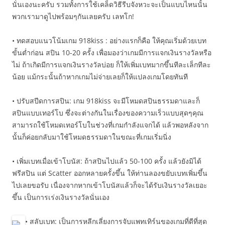
นั่นเองนะครับ รวมทั้งการใช้เคล็ดวิธีรีบจังหวะจะเป็นแบบไหนนั้น
พวกเรามาดูไปพร้อมๆกันเลยครับ เลทโก!
• ทดสอบแนวโน้มเกม 918kiss : อย่างแรกก็คือ ให้คุณเริ่มด้วยเบท
ขั้นต่ำก่อน สปิน 10-20 ครั้ง เพื่อมองว่าเกมมีการแจกเงินรางวัลหรือ
ไม่ ถ้าเกิดมีการแจกเงินรางวัลบ่อย ก็ให้เพิ่มเบทมากขึ้นทีละเล็กทีละ
น้อย แม้กระนั้นถ้าหากเกมไม่จ่ายเลยก็ให้แปลงเกมโดยทันที
• ปรับสปีดการสปิน: เกม 918kiss จะมีโหมดสปินธรรมดาและก็
สปินแบบเทอร์โบ ซึ่งจะต่างกันในเรื่องของความเร็วแบบสุดๆคุณ
สามารถใช้โหมดเทอร์โบในช่วงที่เกมกำลังแจกได้ แล้วพอหลังจาก
นั้นก็ค่อยกลับมาใช้โหมดธรรมดาในขณะที่เกมเริ่มนิ่ง
• เพิ่มเบทเมื่อเข้าโบนัส: ถ้าสปินไปแล้ว 50-100 ครั้ง แล้วยังมิได้
ฟรีสปิน แต่ Scatter ออกหลายครั้งขึ้น ให้ท่านลองขยับเบทเพิ่มขึ้น
ไปเลยขอรับ เนื่องจากหากเข้าโบนัสแล้วก็จะได้รับเงินรางวัลเยอะ
ขึ้น เป็นการเร่งเงินรางวัลนั่นเอง
• สลับเบท: เป็นการหลีกเลี่ยงการจับแพทเทิร์นของเกมที่ดีที่สุด