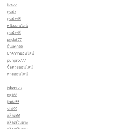
live22
ดูหนัง
ดูหนังฟรี
หนังออนไลน์
ดูหนังฟรี
pgslot77
ปั่นแตก66
บาคาร่าออนไลน์
punpro777
ซื้อหวยออนไลน์
หวยออนไลน์
joker123
pg168
jinda55
slot99
สล็อต66
สล็อตเว็บตรง