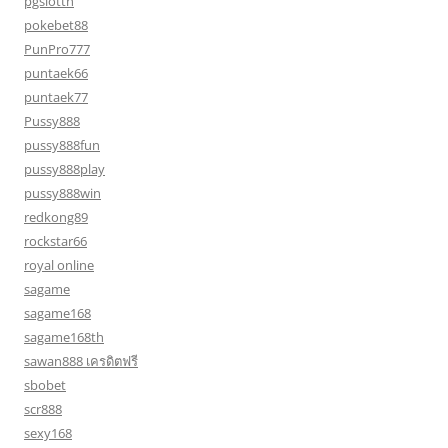
pgslotth
pokebet88
PunPro777
puntaek66
puntaek77
Pussy888
pussy888fun
pussy888play
pussy888win
redkong89
rockstar66
royal online
sagame
sagame168
sagame168th
sawan888 เครดิตฟรี
sbobet
scr888
sexy168