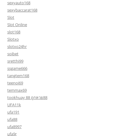
sexyauto168
sexybaccarat168
Slot
Slot Online
slot168
Slotxo
slotxo24hr
soibet
sretthi99
ssgame666
tangtem168
teenoi69
temmax69
tookhuay 88 ถูกหวย88
UFA11k
ufa191
ufa88
ufa8997
ufa9r