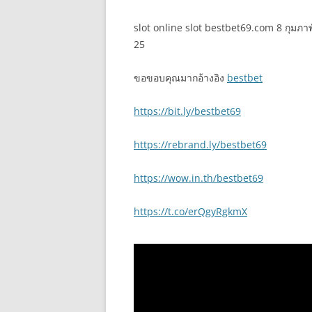
slot online slot bestbet69.com 8 กุมภ
25
ขอขอบคุณมากอ้างอิง
bestbet
https://bit.ly/bestbet69
https://rebrand.ly/bestbet69
https://wow.in.th/bestbet69
https://t.co/erQgyRgkmX