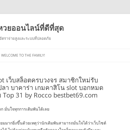
ยออนไลน์ที่ดีที่สุด
อัตราจ่ายสูงและระบบที่ปลอดภัย
ข้าม
ไป
WELCOME TO THE FAMILY!
ยัง
เนื้อหา
ot เว็บสล็อตครบวงจร สมาชิกใหม่รับ
งปลา บาคาร่า เกมคาสิโน slot บอกหมด
ย Top 31 by Rocco bestbet69.com
ตก มั่นใจทุกการเดิมพันได้เลย
ิยมมากยิ่งขึ้นด้วยเหตุว่านักเดิมพันสามารถมั่นใจได้ว่าเว็บไซต์
อถือได้ ไม่ต้องผ่านผู้แทนหรือตัวกลางใดๆก็ตามแถมยังมีระบบ