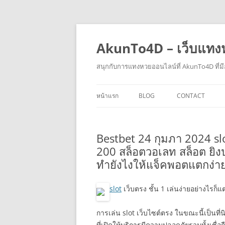
AkunTo4D – เว็บแทงหว
สนุกกับการแทงหวยออนไลน์ที่ AkunTo4D ที่มี
หน้าแรก
BLOG
CONTACT
Bestbet 24 กุมภา 2024 sl
200 สล็อตวอเลท สล็อต ยิ
ทำยังไงให้แจ็คพอตแตกง่า
slot
เว็บตรง ชั้น 1 เล่นง่ายอย่างไรก็แ
การเล่น slot เว็บไซต์ตรง ในขณะนี้เป็นที่น
ที่เปิดให้บริการมีความปลอดภัยรวมทั้งเชื่