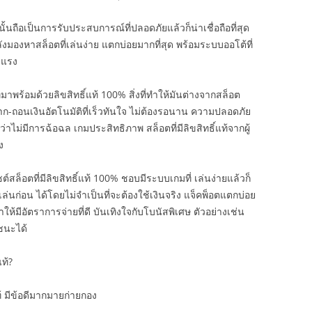
นั้นถือเป็นการรับประสบการณ์ที่ปลอดภัยแล้วก็น่าเชื่อถือที่สุด
งมองหาสล็อตที่เล่นง่าย แตกบ่อยมากที่สุด พร้อมระบบออโต้ที่
วแรง
ี่มาพร้อมด้วยลิขสิทธิ์แท้ 100% สิ่งที่ทำให้มันต่างจากสล็อต
ฝาก-ถอนเงินอัตโนมัติที่เร็วทันใจ ไม่ต้องรอนาน ความปลอดภัย
ได้ว่าไม่มีการฉ้อฉล เกมประสิทธิภาพ สล็อตที่มีลิขสิทธิ์แท้จากผู้
ง
ต์สล็อตที่มีลิขสิทธิ์แท้ 100% ชอบมีระบบเกมที่ เล่นง่ายแล้วก็
ล่นก่อน ได้โดยไม่จำเป็นที่จะต้องใช้เงินจริง แจ็คพ็อตแตกบ่อย
มีอัตราการจ่ายที่ดี บันเทิงใจกับโบนัสพิเศษ ตัวอย่างเช่น
สชนะได้
แท้?
ท้ มีข้อดีมากมายก่ายกอง