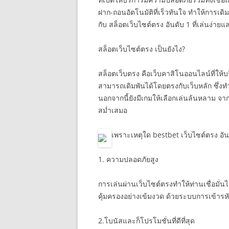
ฝาก-ถอนอัตโนมัติที่เร็วทันใจ ทำให้การเดิ
กับ สล็อตเว็บไซต์ตรง อันดับ 1 ที่เล่นง่า
สล็อตเว็บไซต์ตรง เป็นยังไง?
สล็อตเว็บตรง คือเว็บคาสิโนออนไลน์ที่ให้
สามารถเดิมพันได้โดยตรงกับเว็บหลัก ซึ่งท
นอกจากนี้ยังมีเกมให้เลือกเล่นล้นหลาม จาก
สม่ำเสมอ
เพราะเหตุใด bestbet เว็บไซต์ตรง อัน
1. ความปลอดภัยสูง
การเล่นผ่านเว็บไซต์ตรงทำให้ท่านเชื่อมั่น
คุ้มครองอย่างเข้มงวด ด้วยระบบการเข้ารหัส
2.โบนัสและก็โปรโมชั่นที่ดีที่สุด