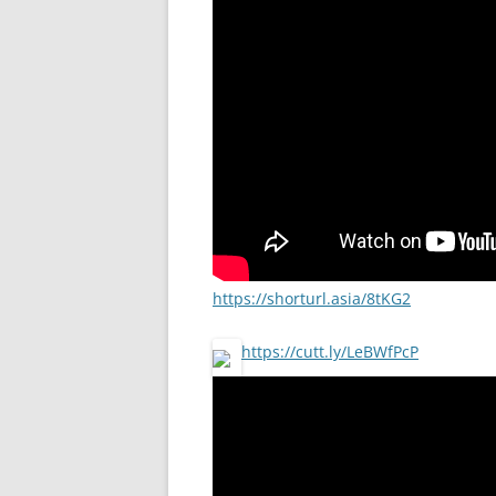
https://shorturl.asia/8tKG2
https://cutt.ly/LeBWfPcP