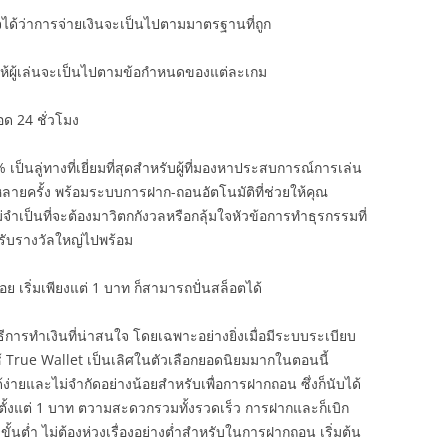
จได้ว่าการจ่ายเงินจะเป็นไปตามมาตรฐานที่ถูก
บให้ผู้เล่นจะเป็นไปตามข้อกำหนดของแต่ละเกม
อด 24 ชั่วโมง
% เป็นลู่ทางที่เยี่ยมที่สุดสำหรับผู้ที่มองหาประสบการณ์การเล่น
ลายครั้ง พร้อมระบบการฝาก-ถอนอัตโนมัติที่ช่วยให้คุณ
เป็นที่จะต้องมาวิตกกังวลหรือกลุ้มใจหัวข้อการทำธุรกรรมที่
รับรางวัลใหญ่ไปพร้อม
ย เริ่มเพียงแต่ 1 บาท ก็สามารถปั่นสล็อตได้
ีการทำเงินที่น่าสนใจ โดยเฉพาะอย่างยิ่งเมื่อมีระบบระเบียบ
้ True Wallet เป็นเลิศในตัวเลือกยอดนิยมมากในตอนนี้
ายและไม่จำกัดอย่างน้อยสำหรับเพื่อการฝากถอน ซึ่งก็นับได้
ด้ตั้งแต่ 1 บาท ตวามสะดวกรวมทั้งรวดเร็ว การฝากและก็เบิก
ขั้นต่ำ ไม่ต้องห่วงเรื่องอย่างต่ำสำหรับในการฝากถอน เริ่มต้น