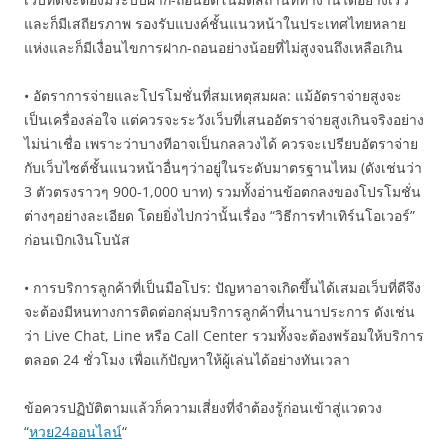
และก็มีเสถียรภาพ รองรับแบงค์ชั้นแนวหน้าในประเทศไทยหลาย
แห่งและก็มีเงื่อนไขการฝาก-ถอนอย่างน้อยที่ไม่สูงจนถึงเหลือเกิน
• อัตราการจ่ายและโปรโมชั่นที่สมเหตุสมผล: แม้อัตราจ่ายสูงจะ
เป็นเครื่องล่อใจ แต่ควรจะระวังเว็บที่เสนออัตราจ่ายสูงเกินจริงอย่าง
ไม่น่าเชื่อ เพราะว่าบางทีอาจเป็นกลลวงได้ ควรจะเปรียบอัตราจ่าย
กับเว็บไซต์ชั้นแนวหน้าอื่นๆว่าอยู่ในระดับมาตรฐานไหม (ดังเช่นว่า
3 ตัวตรงราวๆ 900-1,000 บาท) รวมทั้งอ่านข้อตกลงของโปรโมชั่น
ต่างๆอย่างละเอียด โดยยิ่งไปกว่านั้นเรื่อง “วิธีการทำเทิร์นโอเวอร์”
ก่อนเบิกเงินโบนัส
• การบริการลูกค้าที่เป็นมือโปร: ปัญหาอาจเกิดขึ้นได้เสมอเว็บที่ดีจึง
จะต้องมีหนทางการติดต่อกลุ่มบริการลูกค้าที่นานาประการ ดังเช่น
ว่า Live Chat, Line หรือ Call Center รวมทั้งจะต้องพร้อมให้บริการ
ตลอด 24 ชั่วโมง เพื่อแก้ปัญหาให้ผู้เล่นได้อย่างทันเวลา
ข้อควรปฏิบัติตามแล้วก็ความเสี่ยงที่จำต้องรู้ก่อนเข้าสู่แวดวง
“
หวย24ออนไลน์
“