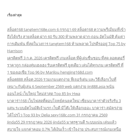
เรื่องล่าสุด
สล็อต168 tangtem168e.com 6 กรกฎา 69 สล็อต168 ความพรีเมียมที่เข้า
ถึงได้จริง สายสล็อต ฝาก 60 รับ 300 ห้ามพลาด ฝาก-ถอน อัตโนมัติ คุ้มค่า
การเดิมพัน ที่สุดในวงการ tangtem168 ห้ามพลาด โปรดีรออยู่ Top 75 by
Harrison
เครดิตฟรี 3 ก.ค. 2026 เครดิตฟรี เกมสล็อต ที่ผู้เล่นชื่นชอบ ที่สุด ลอตเตอรี่
ราคาถูก กล่องสุ่มเฮงเฮง รับเครดิตฟรี ยูสเดียว เล่นได้ทุกเกม เครดิตฟรี ที่
1 ของเอเชีย Top 96 by Marilou hengjing168d.com
สล็อต888 สล็อต 2026 รวมเกมแตกง่าย ฟีเจอร์เด่น และวิธีเลือกเว็บที่
เหมาะกับผู้เล่น 6 September 2569 web แตกง่าย jin888.asia พนัน
ออนไลน์ เว็บใหญ่ ใหม่ล่าสุด Top 85 by Hwa
บาคาร่า168 เว็บไพ่สดที่ตอบโจทย์คนยุคใหม่ เซียนบาคาร่าตัวจริงรับ 3
แสน ระบบอัตโนมัติเจ้าแรก เว็บดี มีโต๊ะให้เลือกเยอะ บาคาร่า สมัครง่าย
ได้โปรไว Top 93 by Delia sexy168c.com 31 กรกฎาคม 2569
Jinda55 29 กรกฎาคม 2026 jinda55 มาตรฐานดี ระบบแน่น เล่นแล้ว
สบายใจ แจกค่าคอม 0.7% ได้เงินเร็ว เข้าใจง่าย ประสบการณ์เกมเหนือ