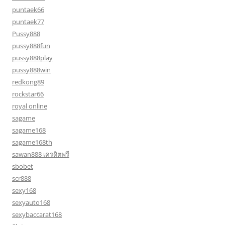
puntaek66
puntaek77
Pussy888
pussy888fun
pussy888play
pussy888win
redkong89
rockstar66
royal online
sagame
sagame168
sagame168th
sawan888 เครดิตฟรี
sbobet
scr888
sexy168
sexyauto168
sexybaccarat168