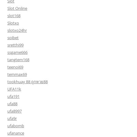
Slot
Slot Online
slot168
Slotxo
slotxo24hr
soibet
sretthi99
ssgame666
tangtem168
teenoi69
temmax69
tookhuay 88 ถูกหวย88
UFA11k
ufa191
ufa88
ufa8997
ufa9r
ufabomb
ufanance