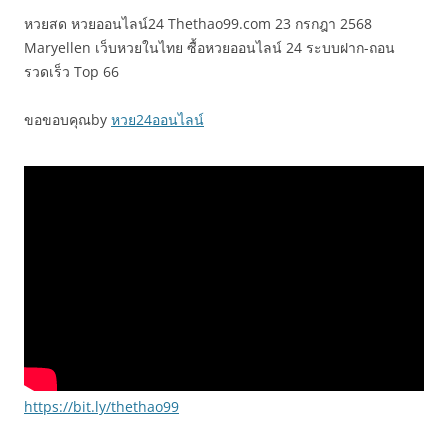
หวยสด หวยออนไลน์24 Thethao99.com 23 กรกฎา 2568
Maryellen เว็บหวยในไทย ซื้อหวยออนไลน์ 24 ระบบฝาก-ถอน
รวดเร็ว Top 66
ขอขอบคุณby
หวย24ออนไลน์
https://bit.ly/thethao99