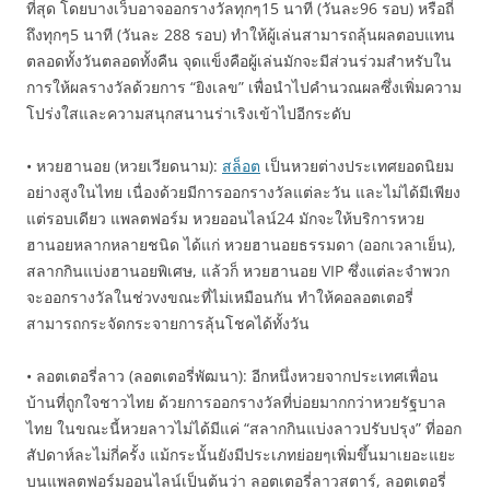
ที่สุด โดยบางเว็บอาจออกรางวัลทุกๆ15 นาที (วันละ96 รอบ) หรือถี่
ถึงทุกๆ5 นาที (วันละ 288 รอบ) ทำให้ผู้เล่นสามารถลุ้นผลตอบแทน
ตลอดทั้งวันตลอดทั้งคืน จุดแข็งคือผู้เล่นมักจะมีส่วนร่วมสำหรับใน
การให้ผลรางวัลด้วยการ “ยิงเลข” เพื่อนำไปคำนวณผลซึ่งเพิ่มความ
โปร่งใสและความสนุกสนานร่าเริงเข้าไปอีกระดับ
• หวยฮานอย (หวยเวียดนาม):
สล็อต
เป็นหวยต่างประเทศยอดนิยม
อย่างสูงในไทย เนื่องด้วยมีการออกรางวัลแต่ละวัน และไม่ได้มีเพียง
แต่รอบเดียว แพลตฟอร์ม หวยออนไลน์24 มักจะให้บริการหวย
ฮานอยหลากหลายชนิด ได้แก่ หวยฮานอยธรรมดา (ออกเวลาเย็น),
สลากกินแบ่งฮานอยพิเศษ, แล้วก็ หวยฮานอย VIP ซึ่งแต่ละจำพวก
จะออกรางวัลในช่วvงขณะที่ไม่เหมือนกัน ทำให้คอลอตเตอรี่
สามารถกระจัดกระจายการลุ้นโชคได้ทั้งวัน
• ลอตเตอรี่ลาว (ลอตเตอรี่พัฒนา): อีกหนึ่งหวยจากประเทศเพื่อน
บ้านที่ถูกใจชาวไทย ด้วยการออกรางวัลที่บ่อยมากกว่าหวยรัฐบาล
ไทย ในขณะนี้หวยลาวไม่ได้มีแค่ “สลากกินแบ่งลาวปรับปรุง” ที่ออก
สัปดาห์ละไม่กี่ครั้ง แม้กระนั้นยังมีประเภทย่อยๆเพิ่มขึ้นมาเยอะแยะ
บนแพลตฟอร์มออนไลน์เป็นต้นว่า ลอตเตอรี่ลาวสตาร์, ลอตเตอรี่