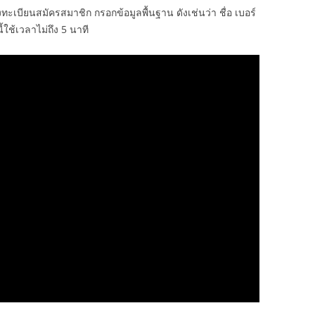
ะเบียนสมัครสมาชิก กรอกข้อมูลพื้นฐาน ดังเช่นว่า ชื่อ เบอร์
้ใช้เวลาไม่ถึง 5 นาที