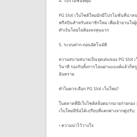
4. โปรโมชั่นที่คุ้ม
PG Slot เว็บไซต์ใหม่มักมีโปรโมชั่นที่น่า
ฟรีสปินสำหรับสมาชิกใหม่ เพื่อเย้ายวนใจผู้เ
ทำเงินโดยไม่ต้องลงทุนมาก
5. ระบบฝาก-ถอนอัตโนมัติ
ความสบายสบายเป็นจุดเด่นของ PG Slot เว็บ
วินาที รองรับทั้งการโอนผ่านแบงค์แล้วก็ทรู
อันตราย
ทำไมควรเลือก PG Slot เว็บใหม่?
ในตลาดที่มีเว็บไซต์สล็อตมากมายก่ายกอง ก
เว็บใหม่มีข้อได้เปรียบที่แตกต่างจากคู่ปรับ:
• ความน่าไว้วางใจ