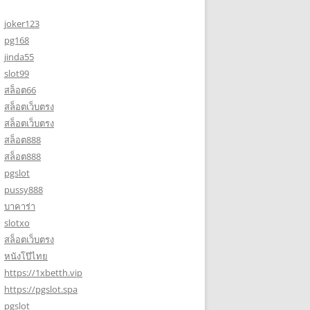
joker123
pg168
jinda55
slot99
สล็อต66
สล็อตเว็บตรง
สล็อตเว็บตรง
สล็อต888
สล็อต888
pgslot
pussy888
บาคาร่า
slotxo
สล็อตเว็บตรง
หนังโป๊ไทย
https://1xbetth.vip
https://pgslot.spa
pgslot