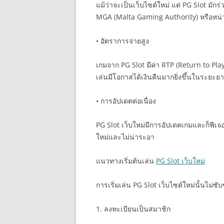
แม้ว่าจะเป็นเว็บไซต์ใหม่ แต่ PG Slot มักร่
MGA (Malta Gaming Authority) หรือหน่
• อัตราการจ่ายสูง
เกมจาก PG Slot มีค่า RTP (Return to Playe
เล่นมีโอกาสได้เงินคืนมากยิ่งขึ้นในระยะย
• การอัปเดตต่อเนื่อง
PG Slot เว็บใหม่มีการอัปเดตเกมและก็ฟีเจอร
ใหม่และไม่น่าระอา
แนวทางเริ่มต้นเล่น
PG Slot เว็บใหม่
การเริ่มเล่น PG Slot เว็บไซต์ใหม่นั้นไม่ซับ
1. ลงทะเบียนเป็นสมาชิก