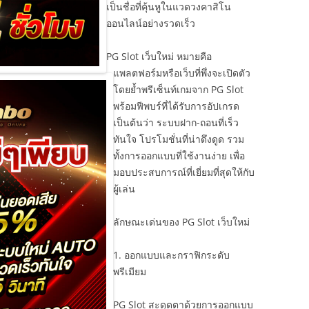
เป็นชื่อที่คุ้นหูในแวดวงคาสิโน
ออนไลน์อย่างรวดเร็ว
PG Slot เว็บใหม่ หมายคือ
แพลตฟอร์มหรือเว็บที่พึ่งจะเปิดตัว
โดยย้ำพรีเซ็นท์เกมจาก PG Slot
พร้อมฟีพบร์ที่ได้รับการอัปเกรด
เป็นต้นว่า ระบบฝาก-ถอนที่เร็ว
ทันใจ โปรโมชั่นที่น่าดึงดูด รวม
ทั้งการออกแบบที่ใช้งานง่าย เพื่อ
มอบประสบการณ์ที่เยี่ยมที่สุดให้กับ
ผู้เล่น
ลักษณะเด่นของ PG Slot เว็บใหม่
1. ออกแบบและกราฟิกระดับ
พรีเมียม
PG Slot สะดุดตาด้วยการออกแบบ