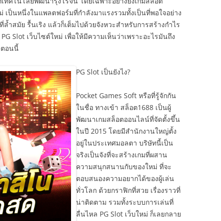
่เทคโนโลยีพัฒนารุ่งโรจน์ โดยเฉพาะอย่างยิ่งเกมสล็อต
่ เป็นหนึ่งในแพลตฟอร์มที่กำลังมาแรงรวมทั้งเป็นที่พอใจอย่าง
่ล้ำสมัย รื้นเริง แล้วก็เต็มไปด้วยจังหวะสำหรับการสร้างกำไร
G Slot เว็บไซต์ใหม่ เพื่อให้มีความเห็นว่าเพราะอะไรมันถึง
ตอนนี้
PG Slot เป็นยังไง?
Pocket Games Soft หรือที่รู้จักกัน
ในชื่อ ทางเข้า สล็อต1688 เป็นผู้
พัฒนาเกมสล็อตออนไลน์ที่จัดตั้งขึ้น
ในปี 2015 โดยมีสำนักงานใหญ่ตั้ง
อยู่ในประเทศมอลตา บริษัทนี้เป็น
จริงเป็นจังที่จะสร้างเกมที่ผสาน
ความสนุกสนานกับของใหม่ ที่จะ
ตอบสนองความอยากได้ของผู้เล่น
ทั่วโลก ด้วยกราฟิกที่สวย เรื่องราวที่
น่าติดตาม รวมทั้งระบบการเล่นที่
ลื่นไหล PG Slot เว็บใหม่ ก็เลยกลาย