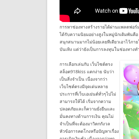
การหาช่องทางสร้างรายได้ผ่านแพลตฟอร์มออน
ได้รับความนิยมอย่างสูงในหมู่นักเดิมพันคื
สนุกสนานมากไม่น้อยเลยทีเดียวเอาไว้ภายใน
บันเทิง แต่ว่ายังเป็นการลงทุนในช่องทางท
การเลือกเล่นกับ เว็บไซต์ตรง
สล็อต918kiss แตกง่าย นับว่า
เป็นสิ่งจำเป็น เนื่องจากว่า
เว็บไซต์ตรงมีจุดเด่นหลาย
ประการที่เว็บเอเย่นต์ทั่วๆไปไม่
สามารถให้ได้ เริ่มจากความ
ปลอดภัยและก็ความยั่งยืนและ
มั่นคงทางด้านการเงิน คุณไม่
จำเป็นที่จะต้องมาวิตกกังวล
หัวข้อการคดโกงหรือปัญหาเรื่อง
การเบิกเงินช้า เนื่องจากว่าทุก