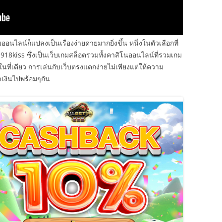
ไลน์ก็แปลงเป็นเรื่องง่ายดายมากยิ่งขึ้น หนึ่งในตัวเลือกที่
อ 918kiss ซึ่งเป็นเว็บเกมสล็อตรวมทั้งคาสิโนออนไลน์ที่รวมเกม
ที่เดียว การเล่นกับเว็บตรงแตกง่ายไม่เพียงแต่ให้ความ
ำเงินไปพร้อมๆกัน