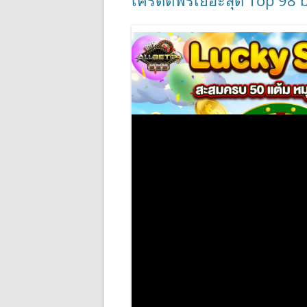
เครดิตฟรีเยอะสุด Top 98 