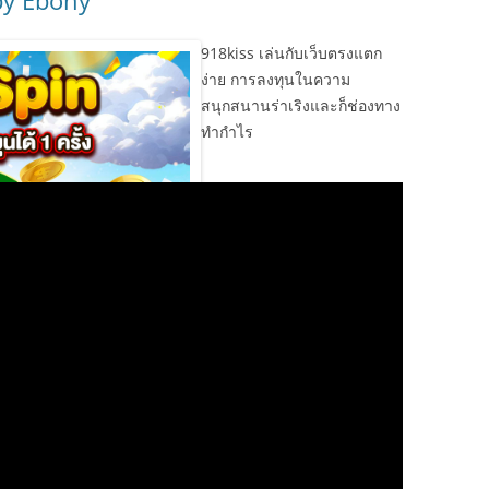
by Ebony
918kiss เล่นกับเว็บตรงแตก
ง่าย การลงทุนในความ
สนุกสนานร่าเริงและก็ช่องทาง
ทำกำไร