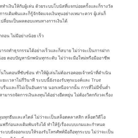
กาสทำเงินให้กับผู้เล่น ด้วยระบบโบนัสที่แจกบ่อยครั้งและก็รางวัล
การเดิมพันและก็รู้จักจัดแจงเงินทุนอย่างเหมาะควร ผู้เล่นก็
ลี่ยนเป็นผลตอบแทนทางการเงินได้
ถอน ไม่มีอย่างน้อย เร็ว
สามารถทำธุรกรรมได้อย่างเร็วและก็สบาย ไม่ว่าจะเป็นการฝาก
น้อย ตอบปัญหานักพนันทุกระดับ ไม่ว่าจะมือใหม่หรือมืออาชีพ
ในตอนที่ซับซ้อน ทำให้ผู้เล่นไม่ต้องรอคอยเจ้าหน้าที่ดำเนิน
ะเวลาไม่กี่วินาที ระบบนี้ยังรองรับทุกแบงค์และ True
่นและก็ไม่เป็นอันตราย นอกเหนือจากนั้น การที่ไม่มีขั้นต่ำ
มารถจัดการเงินลงทุนได้อย่างยืดหยุ่น ไม่ต้องวิตกกังวลเรื่อง
ุมทุกธีมและสไตล์ ไม่ว่าจะเป็นสล็อตคลาสสิก สล็อตวิดีโอ
ฟรีก่อนลงเดิมพันจริงได้ ทำให้รู้เรื่องแบบเกมและกำหนด
ระบบยังออกแบบให้รองรับโทรศัพท์มือถือทุกระบบ ไม่ว่าจะเป็น