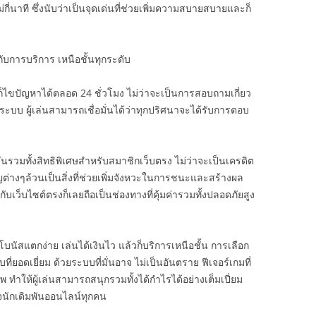
่นาที ซึ่งนับว่าเป็นจุดเด่นที่ช่วยเพิ่มความสบายสบายและก็
ับการบริการ เหนือชั้นทุกระดับ
ปัญหาได้ตลอด 24 ชั่วโมง ไม่ว่าจะเป็นการสอบถามเกี่ยว
บบ ผู้เล่นสามารถเชื่อมั่นได้ว่าทุกปริศนาจะได้รับการตอบ
ั่นรวมทั้งสิทธิพิเศษสำหรับสมาชิกเว็บตรง ไม่ว่าจะเป็นเครดิต
ต่างๆล้วนเป็นสิ่งที่ช่วยเพิ่มจังหวะในการชนะและสร้างผล
นกับเว็บไซต์ตรงก็เลยถือเป็นช่องทางที่คุ้มค่ารวมทั้งปลอดภัยสูง
นัสแตกง่าย เล่นได้เงินไว แล้วก็บริการเหนือชั้น การเลือก
ที่ยอดเยี่ยม ด้วยระบบที่มั่นอาจ ไม่เป็นอันตราย ฟีเจอร์เกมที่
ห้ผู้เล่นสามารถสนุกรวมทั้งได้กำไรได้อย่างเต็มเปี่ยม
นใจนักเดิมพันออนไลน์ทุกคน